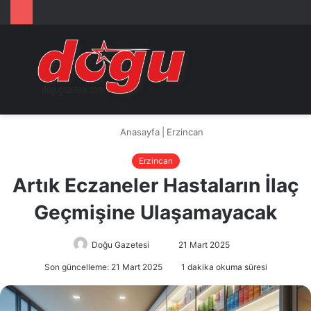
Arama
M
yap
...
Anasayfa
|
Erzincan
Erzincan
Artık Eczaneler Hastaların İlaç
Geçmişine Ulaşamayacak
Doğu Gazetesi
Bir
21 Mart 2025
e-
Son güncelleme: 21 Mart 2025
1 dakika okuma süresi
posta
göndermek