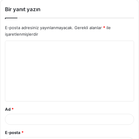
Bir yanıt yazın
E-posta adresiniz yayınlanmayacak.
Gerekli alanlar
*
ile
işaretlenmişlerdir
Y
o
r
u
m
*
Ad
*
E-posta
*