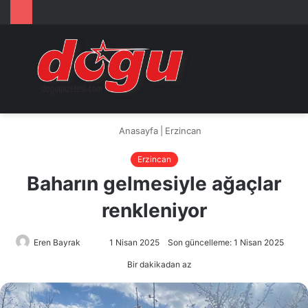
Arama
M
yap
...
Anasayfa
|
Erzincan
Erzincan
Baharın gelmesiyle ağaçlar
renkleniyor
Eren Bayrak
Bir
1 Nisan 2025
Son güncelleme: 1 Nisan 2025
e-
Bir dakikadan az
posta
göndermek