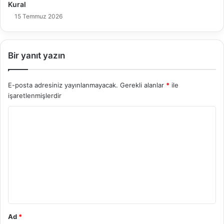
Kural
15 Temmuz 2026
Bir yanıt yazın
E-posta adresiniz yayınlanmayacak.
Gerekli alanlar
*
ile
işaretlenmişlerdir
Y
o
r
u
m
*
Ad
*