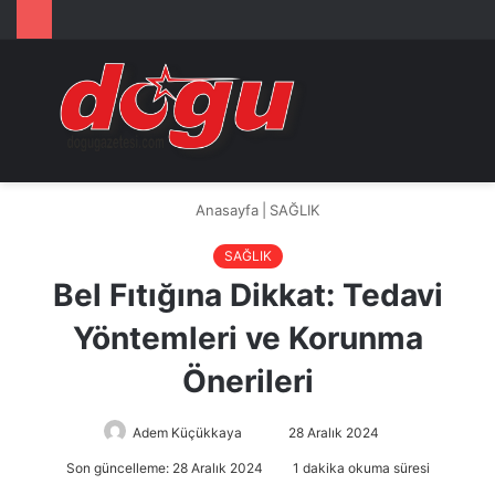
Arama
M
yap
...
Anasayfa
|
SAĞLIK
SAĞLIK
Bel Fıtığına Dikkat: Tedavi
Yöntemleri ve Korunma
Önerileri
Adem Küçükkaya
Bir
28 Aralık 2024
e-
Son güncelleme: 28 Aralık 2024
1 dakika okuma süresi
posta