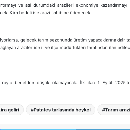
tırmayı ve atıl durumdaki arazileri ekonomiye kazandırmayı he
ecek. Kira bedeli ise arazi sahibine ödenecek.
temiyorlarsa, gelecek tarım sezonunda üretim yapacaklarına dair
ayan araziler ise il ve ilçe müdürlükleri tarafından ilan edilecek.
n rayiç bedelden düşük olamayacak. İlk ilan 1 Eylül 2025’t
ira geliri
Patates tarlasında heykel
Tarım arazi
Facebook
Twitter