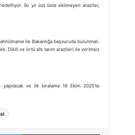
defliyor. İki yıl üst üste ekilmeyen araziler,
 taahhütname ile Bakanlığa başvuruda bulunmalı.
 Dikili ve örtü altı tarım arazileri ile verimsiz
e yapılacak ve ilk kiralama 16 Ekim 2025’te
si
LinkedIn
E-Posta ile paylaş