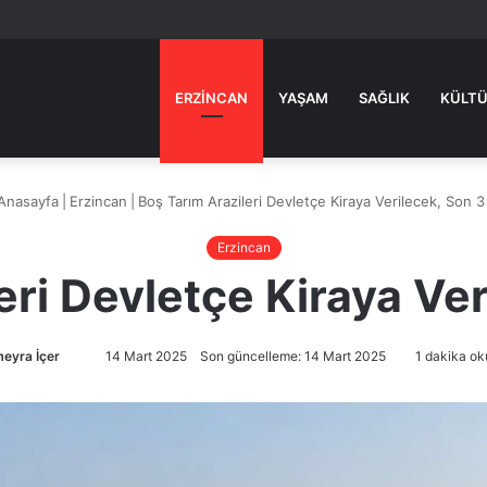
ERZINCAN
YAŞAM
SAĞLIK
KÜLTÜ
Anasayfa
|
Erzincan
|
Boş Tarım Arazileri Devletçe Kiraya Verilecek, Son 3
Erzincan
eri Devletçe Kiraya Ver
eyra İçer
Bir
14 Mart 2025
Son güncelleme: 14 Mart 2025
1 dakika ok
e-
posta
göndermek