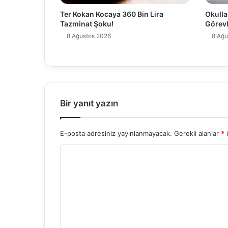
Ter Kokan Kocaya 360 Bin Lira
Okulla
Tazminat Şoku!
Görevl
8 Ağustos 2026
8 Ağu
Bir yanıt yazın
E-posta adresiniz yayınlanmayacak.
Gerekli alanlar
*
i
Y
o
r
u
m