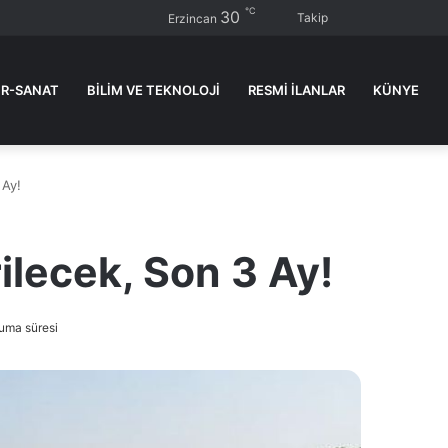
℃
30
Kenar
Dış
Ar
Takip
Erzincan
Bölmesi
görün
ya
değişti
...
R-SANAT
BİLİM VE TEKNOLOJİ
RESMI İLANLAR
KÜNYE
 Ay!
ilecek, Son 3 Ay!
uma süresi