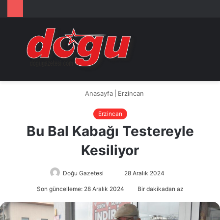
Arama
M
yap
...
Anasayfa
|
Erzincan
Erzincan
Bu Bal Kabağı Testereyle
Kesiliyor
Doğu Gazetesi
Bir
28 Aralık 2024
e-
Son güncelleme: 28 Aralık 2024
Bir dakikadan az
posta
göndermek