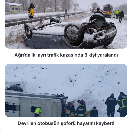
Ağrı'da iki ayrı trafik kazasında 3 kişi yaralandı
Devrilen otobüsün şoförü hayatını kaybetti