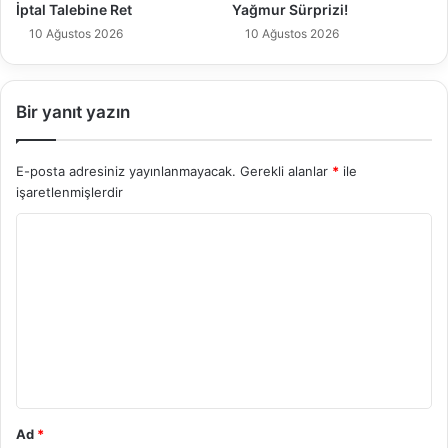
İptal Talebine Ret
Yağmur Sürprizi!
10 Ağustos 2026
10 Ağustos 2026
Bir yanıt yazın
E-posta adresiniz yayınlanmayacak.
Gerekli alanlar
*
ile
işaretlenmişlerdir
Y
o
r
u
m
*
Ad
*