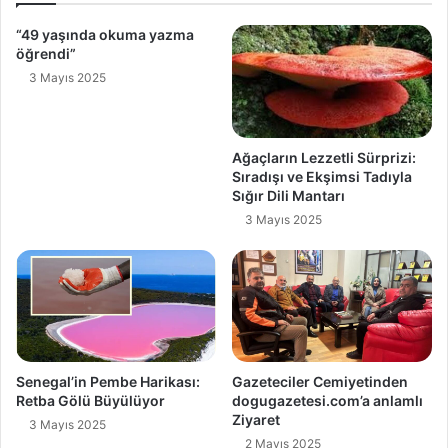
“49 yaşında okuma yazma
öğrendi”
3 Mayıs 2025
Ağaçların Lezzetli Sürprizi:
Sıradışı ve Ekşimsi Tadıyla
Sığır Dili Mantarı
3 Mayıs 2025
Senegal’in Pembe Harikası:
Gazeteciler Cemiyetinden
Retba Gölü Büyülüyor
dogugazetesi.com’a anlamlı
Ziyaret
3 Mayıs 2025
2 Mayıs 2025