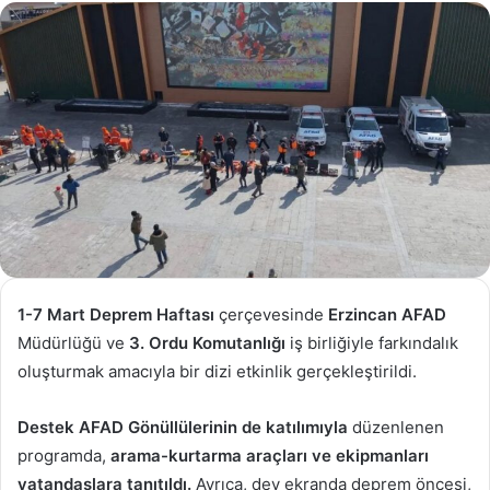
göndermek
1-7 Mart
Deprem
Haftası
çerçevesinde
Erzincan
AFAD
Müdürlüğü ve
3. Ordu Komutanlığı
iş birliğiyle farkındalık
oluşturmak amacıyla bir dizi etkinlik gerçekleştirildi.
Destek AFAD Gönüllülerinin de katılımıyla
düzenlenen
programda,
arama-kurtarma araçları ve ekipmanları
vatandaşlara tanıtıldı.
Ayrıca, dev ekranda deprem öncesi,