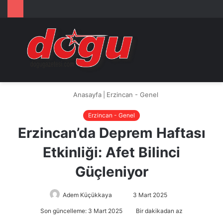
Arama
M
yap
...
Anasayfa
|
Erzincan - Genel
Erzincan - Genel
Erzincan’da Deprem Haftası
Etkinliği: Afet Bilinci
Güçleniyor
Adem Küçükkaya
Bir
3 Mart 2025
e-
Son güncelleme: 3 Mart 2025
Bir dakikadan az
posta