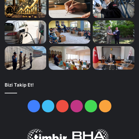
Bizi Takip Et!
Facebook
Twitter
YouTube
Instagram
WhatsApp
RSS