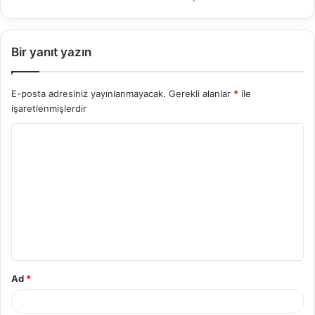
Bir yanıt yazın
E-posta adresiniz yayınlanmayacak.
Gerekli alanlar
*
ile
işaretlenmişlerdir
Y
o
r
u
m
*
Ad
*