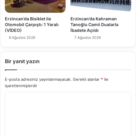
Erzincan’da Bisiklet ile
Erzincan’da Kahraman
Otomobil Çarpıştı: 1 Yaralı
Tanoğlu Camii Dualarla
(VİDEO)
İbadete Açıldı
8 Ağustos 2026
7 Ağustos 2026
Bir yanıt yazın
E-posta adresiniz yayınlanmayacak.
Gerekli alanlar
*
ile
işaretlenmişlerdir
Y
o
r
u
m