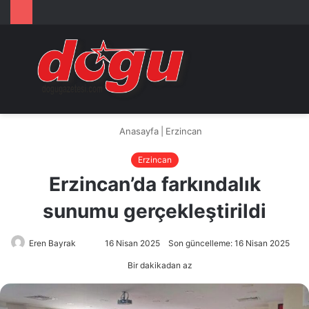
Arama
M
yap
...
Anasayfa
|
Erzincan
Erzincan
Erzincan’da farkındalık
sunumu gerçekleştirildi
Eren Bayrak
Bir
16 Nisan 2025
Son güncelleme: 16 Nisan 2025
e-
Bir dakikadan az
posta
göndermek