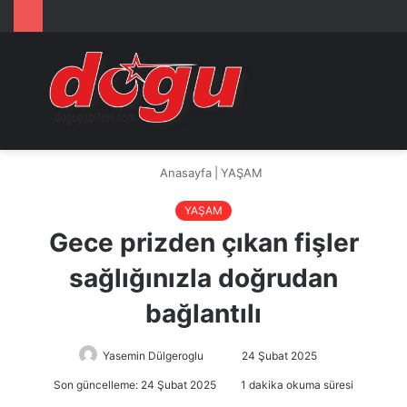
Arama
M
yap
...
Anasayfa
|
YAŞAM
YAŞAM
Gece prizden çıkan fişler
sağlığınızla doğrudan
bağlantılı
Yasemin Dülgeroglu
Bir
24 Şubat 2025
e-
Son güncelleme: 24 Şubat 2025
1 dakika okuma süresi
posta