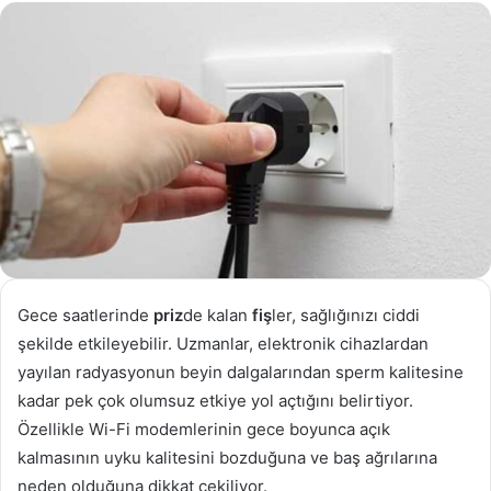
göndermek
Gece saatlerinde
priz
de kalan
fiş
ler, sağlığınızı ciddi
şekilde etkileyebilir. Uzmanlar, elektronik cihazlardan
yayılan radyasyonun beyin dalgalarından sperm kalitesine
kadar pek çok olumsuz etkiye yol açtığını belirtiyor.
Özellikle Wi-Fi modemlerinin gece boyunca açık
kalmasının uyku kalitesini bozduğuna ve baş ağrılarına
neden olduğuna dikkat çekiliyor.