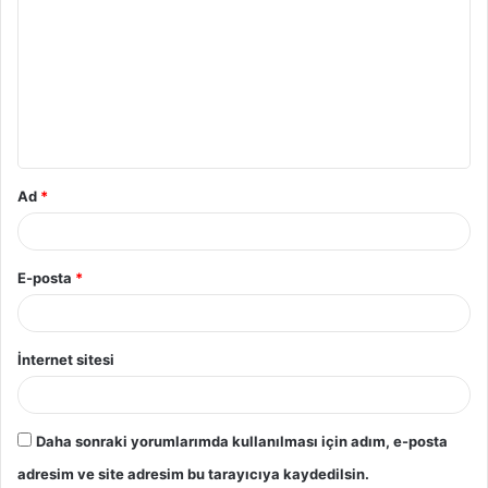
o
r
u
m
*
Ad
*
E-posta
*
İnternet sitesi
Daha sonraki yorumlarımda kullanılması için adım, e-posta
adresim ve site adresim bu tarayıcıya kaydedilsin.