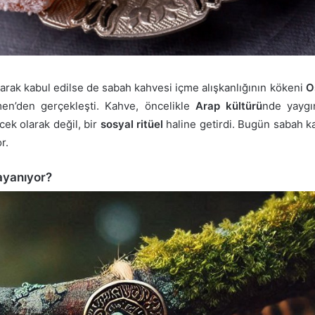
larak kabul edilse de sabah kahvesi içme alışkanlığının kökeni
O
en’den gerçekleşti. Kahve, öncelikle
Arap kültürü
nde yaygı
cek olarak değil, bir
sosyal ritüel
haline getirdi. Bugün sabah k
r.
ayanıyor?