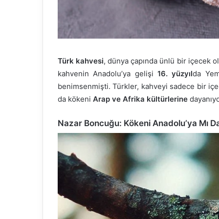
Türk kahvesi
, dünya çapında ünlü bir içecek o
kahvenin Anadolu’ya gelişi
16. yüzyıl
da Yem
benimsenmişti. Türkler, kahveyi sadece bir içe
da kökeni
Arap ve Afrika kültürlerine
dayanıyo
Nazar Boncuğu: Kökeni Anadolu’ya Mı D