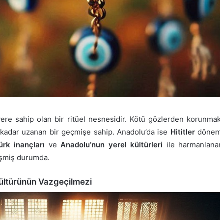
yere sahip olan bir ritüel nesnesidir. Kötü gözlerden korunma
kadar uzanan bir geçmişe sahip. Anadolu’da ise
Hititler
dönemi
ürk inançları
ve
Anadolu’nun yerel kültürleri
ile harmanlanar
eşmiş durumda.
Kültürünün Vazgeçilmezi