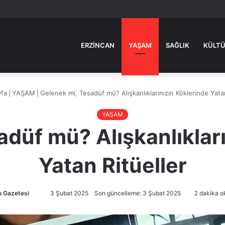
ERZINCAN
YAŞAM
SAĞLIK
KÜLTÜ
fa
|
YAŞAM
|
Gelenek mi, Tesadüf mü? Alışkanlıklarınızın Köklerinde Yatan
YAŞAM
adüf mü? Alışkanlıkları
Yatan Ritüeller
 Gazetesi
Bir
3 Şubat 2025
Son güncelleme: 3 Şubat 2025
2 dakika o
e-
posta