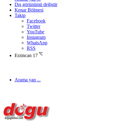
Dış görünümü değiştir
Kenar Bölmesi
Takip
Facebook
Twitter
YouTube
Instagram
WhatsApp
RSS
℃
Erzincan
17
Arama yap ...