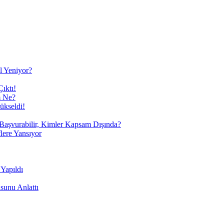
ıl Yeniyor?
ıktı!
m Ne?
ükseldi!
r Başvurabilir, Kimler Kapsam Dışında?
lere Yansıyor
Yapıldı
sunu Anlattı