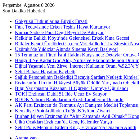
Perşembe, Ağustos 6 2026
Son Dakika Haberleri
Gökyüzü Tutkunlarına Büyük Fırsat!
Fıtık Tedavisinde Erken Teşhis Hayat Kurtarıyor
Kumar Sadece Para Değil Beyni De Bitiriyor
Kelkit’in Balıklı Köyü’nde Geleneksel Erkek Kına Gecesi
Bitkiler Kendi Ürettikleri Uçucu Moleküllerle Tuz Stresini Nas
Üzümlü’de Yıldızlar Altında Sinema Keyfi Başlıyor!
15 Temmuz’un Firari İsmi Hakim Karşısında: Detaylar Ortaya Ç
Hangi İl Ne Kadar Göç Aldı, Nüfus ve Ekonomide Son Duru
Dijital Yaşamda Yeni Zirve: İnternet Kullanım Oranı %92,3’e Y
Şehit Babası Hayatını Kaybetti
Sağlık Personelinin Beklediği Becayiş Şartları Netleşti: Kimle
Erzincan’ın Üretim Hikâyesi Büyük Ödüllü Yarışmada Objektif
Bilgi Yarışmasını Kazanan 11 Öğrenci Umreye Uğurlandı
TOKİ Erzincan Dahil 51 İlde Ucuz Ev Satıyor
BDDK Yatırım Bankalarının Kredi Limitlerini Düşürdü
AK Parti Erzincan’da Temmuz Ayı Danışma Meclisi Toplantısı 
Kemaliye Protokolünden Tuğlu Köyü’ne Ziyaret
Burhan İşliyen Erzincan’da “Ahir Zamanda Adil Olmak” Konu
Ülkü Ocakları Erzincan’da Genç Kalemler Yarıştı
Şehit Polis Memuru Erdem Kılıç, Erzincan’da Dualarla Anıldı
Arama yap ...