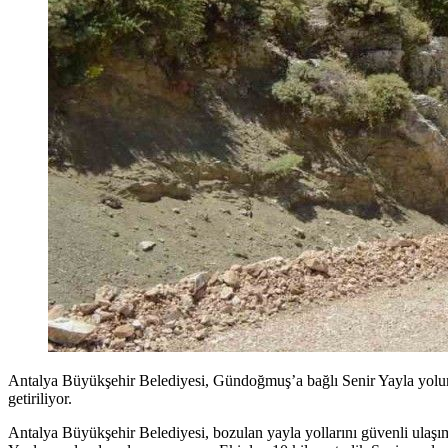
Antalya Büyükşehir Belediyesi, Gündoğmuş’a bağlı Senir Yayla yolunu y
getiriliyor.
Antalya Büyükşehir Belediyesi, bozulan yayla yollarını güvenli ulaşım