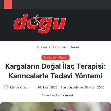
Arama
M
yap
...
Anasayfa
|
Erzincan - Genel
Erzincan - Genel
Kargaların Doğal İlaç Terapisi:
Karıncalarla Tedavi Yöntemi
Merve Kiraz
Bir
28 Nisan 2025
Son güncelleme: 28 Nisan 2025
e-
1 dakika okuma süresi
posta
göndermek