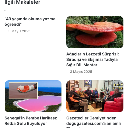
İlgili Makaleler
“49 yaşında okuma yazma
öğrendi”
3 Mayıs 2025
Ağaçların Lezzetli Sürprizi:
Sıradışı ve Ekşimsi Tadıyla
Sığır Dili Mantarı
3 Mayıs 2025
Senegal’in Pembe Harikası:
Gazeteciler Cemiyetinden
Retba Gölü Büyülüyor
dogugazetesi.com’a anlamlı