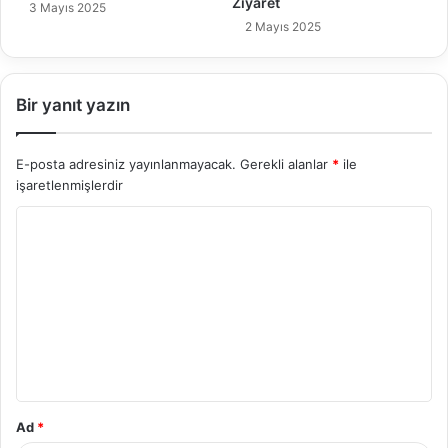
Ziyaret
3 Mayıs 2025
2 Mayıs 2025
Bir yanıt yazın
E-posta adresiniz yayınlanmayacak.
Gerekli alanlar
*
ile
işaretlenmişlerdir
Y
o
r
u
m
*
Ad
*