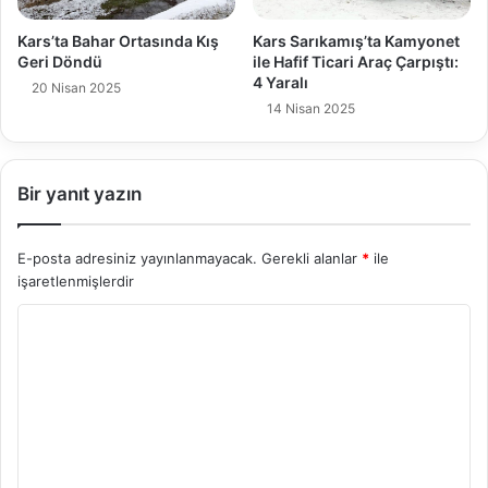
Kars’ta Bahar Ortasında Kış
Kars Sarıkamış’ta Kamyonet
Geri Döndü
ile Hafif Ticari Araç Çarpıştı:
4 Yaralı
20 Nisan 2025
14 Nisan 2025
Bir yanıt yazın
E-posta adresiniz yayınlanmayacak.
Gerekli alanlar
*
ile
işaretlenmişlerdir
Y
o
r
u
m
*