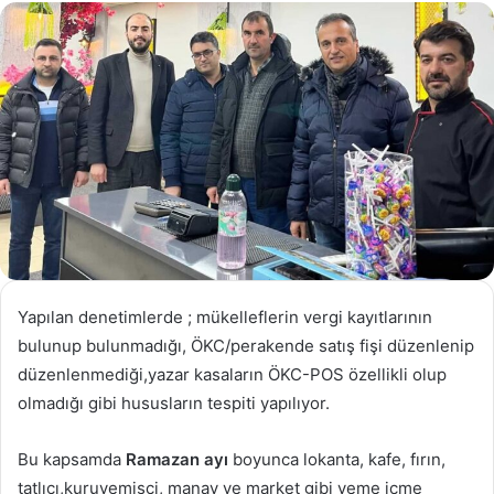
göndermek
Yapılan denetimlerde ; mükelleflerin vergi kayıtlarının
bulunup bulunmadığı, ÖKC/perakende satış fişi düzenlenip
düzenlenmediği,yazar kasaların ÖKC-POS özellikli olup
olmadığı gibi hususların tespiti yapılıyor.
Bu kapsamda
Ramazan ayı
boyunca lokanta, kafe, fırın,
tatlıcı,kuruyemişçi, manav ve market gibi yeme içme