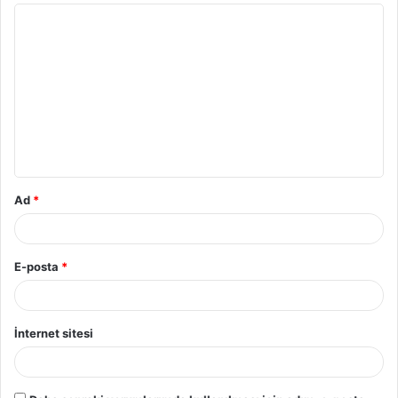
Y
o
r
u
m
*
Ad
*
E-posta
*
İnternet sitesi