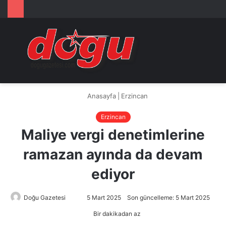
Arama
M
yap
...
Anasayfa
|
Erzincan
Erzincan
Maliye vergi denetimlerine
ramazan ayında da devam
ediyor
Doğu Gazetesi
Bir
5 Mart 2025
Son güncelleme: 5 Mart 2025
e-
Bir dakikadan az
posta