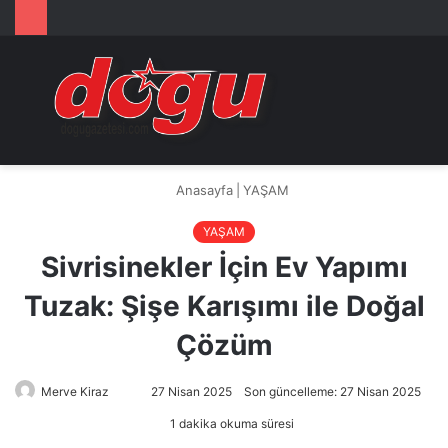
Arama
M
yap
...
Anasayfa
|
YAŞAM
YAŞAM
Sivrisinekler İçin Ev Yapımı
Tuzak: Şişe Karışımı ile Doğal
Çözüm
Merve Kiraz
Bir
27 Nisan 2025
Son güncelleme: 27 Nisan 2025
e-
1 dakika okuma süresi
posta