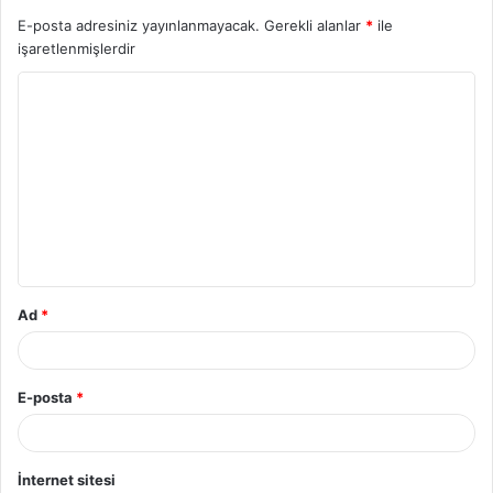
E-posta adresiniz yayınlanmayacak.
Gerekli alanlar
*
ile
işaretlenmişlerdir
Y
o
r
u
m
*
Ad
*
E-posta
*
İnternet sitesi