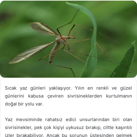
göndermek
Sıcak yaz günleri yaklaşıyor. Yılın en renkli ve güzel
günlerini kabusa çeviren sivrisineklerden kurtulmanın
doğal bir yolu var.
Yaz mevsiminde rahatsız edici unsurlarından biri olan
sivrisinekler, pek çok kişiyi uykusuz bırakıp, ciltte kaşıntılı
izler bırakabiliyor. Ancak bu sorunun üstesinden gelmek