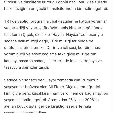
tutkusu ve türkülerle kurduğu gönül bağı, onu kısa sürede
halk müziğinin en güçlü temsilcilerinden biri haline getirdi.
TRT’de yaptığı programlar, halk ezgilerine kattığı yorumlar
ve derlediği yüzlerce türküyle geniş kitlelerin gönlünde
taht kuran Çiçek, özellikle “Haydar Haydar” adlı eseriyle
sadece halk müziği değil, Türk müziği tarihinde de
unutulmaz bir iz bıraktı. Derin ve içli sesi, kendine has
yorum gücü ve eşsiz bağlama tekniğiyle müziğe ruh
katmayı başaran sanatçı, eserlerinde insana, doğaya ve
tasavvufa dair izler taşıdı.
Sadece bir sanatçı değil, aynı zamanda kültürümüzün
yaşayan bir hafızası olan Ali Ekber Çiçek, hem öğretici
kimliğiyle genç kuşaklara ilham verdi hem de bağlamayı bir
yaşam dili haline getirdi. Aramızdan 26 Nisan 2006’da
ayrılan büyük usta, geride bıraktığı eserlerle hâlâ
yaşamaya devam ediyor.