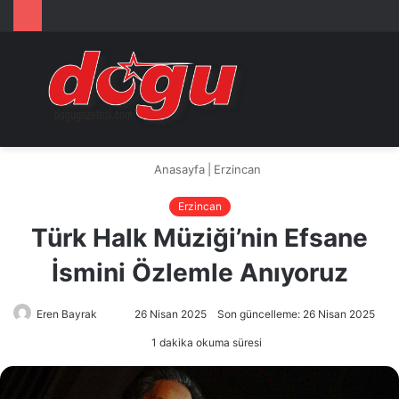
Arama
M
yap
...
Anasayfa
|
Erzincan
Erzincan
Türk Halk Müziği’nin Efsane
İsmini Özlemle Anıyoruz
Eren Bayrak
Bir
26 Nisan 2025
Son güncelleme: 26 Nisan 2025
e-
1 dakika okuma süresi
posta
göndermek