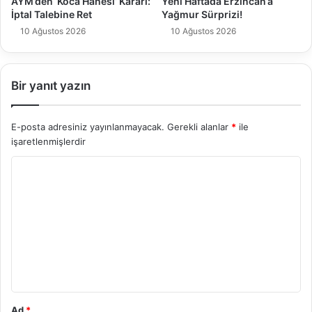
AYM’den ‘Koca Hanesi’ Kararı:
Yeni Haftada Erzincan’a
İptal Talebine Ret
Yağmur Sürprizi!
10 Ağustos 2026
10 Ağustos 2026
Bir yanıt yazın
E-posta adresiniz yayınlanmayacak.
Gerekli alanlar
*
ile
işaretlenmişlerdir
Y
o
r
u
m
*
Ad
*