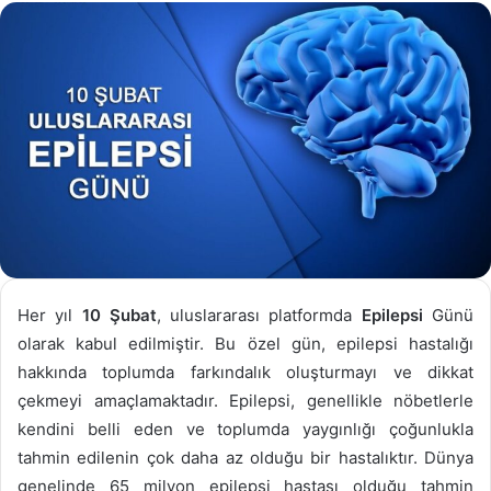
göndermek
Her yıl
10 Şubat
, uluslararası platformda
Epilepsi
Günü
olarak kabul edilmiştir. Bu özel gün, epilepsi hastalığı
hakkında toplumda farkındalık oluşturmayı ve dikkat
çekmeyi amaçlamaktadır. Epilepsi, genellikle nöbetlerle
kendini belli eden ve toplumda yaygınlığı çoğunlukla
tahmin edilenin çok daha az olduğu bir hastalıktır. Dünya
genelinde 65 milyon epilepsi hastası olduğu tahmin