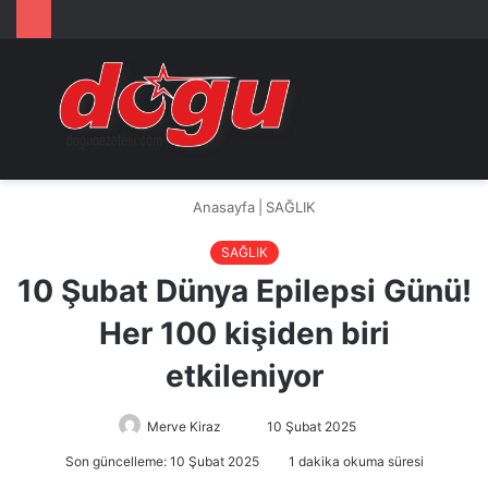
Arama
M
yap
...
Anasayfa
|
SAĞLIK
SAĞLIK
10 Şubat Dünya Epilepsi Günü!
Her 100 kişiden biri
etkileniyor
Merve Kiraz
Bir
10 Şubat 2025
e-
Son güncelleme: 10 Şubat 2025
1 dakika okuma süresi
posta