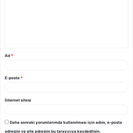
o
r
u
m
*
Ad
*
E-posta
*
İnternet sitesi
Daha sonraki yorumlarımda kullanılması için adım, e-posta
adresim ve site adresim bu tarayıcıya kaydedilsin.