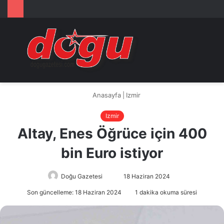
Arama
M
yap
...
Anasayfa
|
Izmir
Izmir
Altay, Enes Öğrüce için 400
bin Euro istiyor
Doğu Gazetesi
Bir
18 Haziran 2024
e-
Son güncelleme: 18 Haziran 2024
1 dakika okuma süresi
posta
göndermek