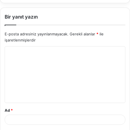
Bir yanıt yazın
E-posta adresiniz yayınlanmayacak.
Gerekli alanlar
*
ile
işaretlenmişlerdir
Y
o
r
u
m
*
Ad
*