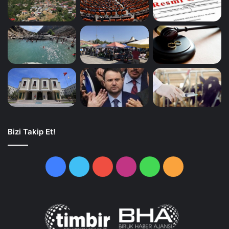
Bizi Takip Et!
Facebook
Twitter
YouTube
Instagram
WhatsApp
RSS