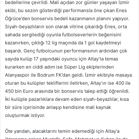
bedellerine çevrildi. Mali açıdan zor günler yaşayan İzmir
ekibi, bu sezon gösterdiği performansla öne çıkan Enes
Öğrüce’den bonservis bedeli kazanmanın planını yapıyor.
Siyah-beyazlıların son olarak vitrine çıkardığı Enes, orta
sahada sergilediği oyunla futbolseverlerin beğenisini
kazanırken, çıktığı 12 lig maçında da 1 gol kaydetmeyi
başardı. Genç futbolcunun performansının ardından çok
sayıda kulüp 17 yaşındaki oyuncu için Altay’la temas
kurarken en ciddi adım ise Süper Lig ekiplerinden
Alanyaspor ile Bodrum FK’dan geldi. İzmir ekibiyle masaya
oturan bu kulüpler tekliflerini iletirken, Altay’ın ise 400 ile
450 bin Euro arasında bir bonservis talep ettiği öğrenildi.
İki kulüple pazarlıklara devam eden siyah-beyazlılar, kısa
bir süre içerisinde anlaşıp kendisine mali kaynak
oluşturmak istiyor.
Öte yandan, alacaklarını temin edemediği için Altay’a