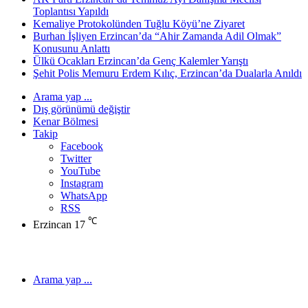
Toplantısı Yapıldı
Kemaliye Protokolünden Tuğlu Köyü’ne Ziyaret
Burhan İşliyen Erzincan’da “Ahir Zamanda Adil Olmak”
Konusunu Anlattı
Ülkü Ocakları Erzincan’da Genç Kalemler Yarıştı
Şehit Polis Memuru Erdem Kılıç, Erzincan’da Dualarla Anıldı
Arama yap ...
Dış görünümü değiştir
Kenar Bölmesi
Takip
Facebook
Twitter
YouTube
Instagram
WhatsApp
RSS
℃
Erzincan
17
Arama yap ...