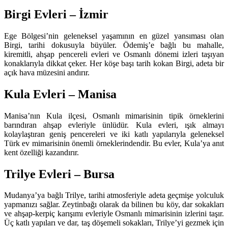
Birgi Evleri – İzmir
Ege Bölgesi’nin geleneksel yaşamının en güzel yansıması olan
Birgi, tarihi dokusuyla büyüler. Ödemiş’e bağlı bu mahalle,
kiremitli, ahşap pencereli evleri ve Osmanlı dönemi izleri taşıyan
konaklarıyla dikkat çeker. Her köşe başı tarih kokan Birgi, adeta bir
açık hava müzesini andırır.
Kula Evleri – Manisa
Manisa’nın Kula ilçesi, Osmanlı mimarisinin tipik örneklerini
barındıran ahşap evleriyle ünlüdür. Kula evleri, ışık almayı
kolaylaştıran geniş pencereleri ve iki katlı yapılarıyla geleneksel
Türk ev mimarisinin önemli örneklerindendir. Bu evler, Kula’ya anıt
kent özelliği kazandırır.
Trilye Evleri – Bursa
Mudanya’ya bağlı Trilye, tarihi atmosferiyle adeta geçmişe yolculuk
yapmanızı sağlar. Zeytinbağı olarak da bilinen bu köy, dar sokakları
ve ahşap-kerpiç karışımı evleriyle Osmanlı mimarisinin izlerini taşır.
Üç katlı yapıları ve dar, taş döşemeli sokakları, Trilye’yi gezmek için