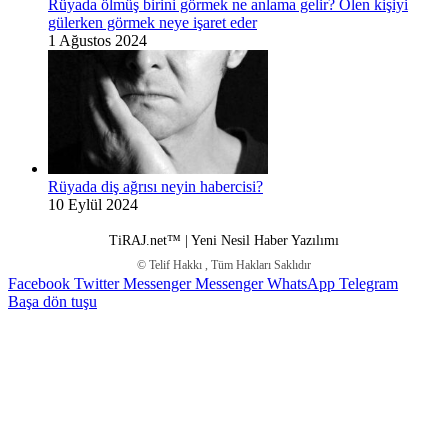
Rüyada ölmüş birini görmek ne anlama gelir? Ölen kişiyi
gülerken görmek neye işaret eder
1 Ağustos 2024
Rüyada diş ağrısı neyin habercisi?
10 Eylül 2024
TiRAJ.net™ | Yeni Nesil Haber Yazılımı
© Telif Hakkı
, Tüm Hakları Saklıdır
Facebook
Twitter
Messenger
Messenger
WhatsApp
Telegram
Başa dön tuşu