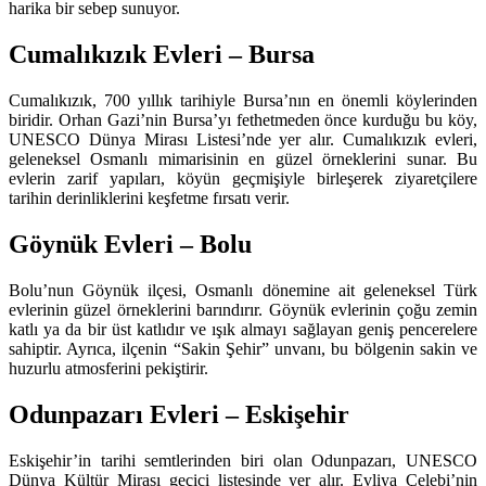
harika bir sebep sunuyor.
Cumalıkızık Evleri – Bursa
Cumalıkızık, 700 yıllık tarihiyle Bursa’nın en önemli köylerinden
biridir. Orhan Gazi’nin Bursa’yı fethetmeden önce kurduğu bu köy,
UNESCO Dünya Mirası Listesi’nde yer alır. Cumalıkızık evleri,
geleneksel Osmanlı mimarisinin en güzel örneklerini sunar. Bu
evlerin zarif yapıları, köyün geçmişiyle birleşerek ziyaretçilere
tarihin derinliklerini keşfetme fırsatı verir.
Göynük Evleri – Bolu
Bolu’nun Göynük ilçesi, Osmanlı dönemine ait geleneksel Türk
evlerinin güzel örneklerini barındırır. Göynük evlerinin çoğu zemin
katlı ya da bir üst katlıdır ve ışık almayı sağlayan geniş pencerelere
sahiptir. Ayrıca, ilçenin “Sakin Şehir” unvanı, bu bölgenin sakin ve
huzurlu atmosferini pekiştirir.
Odunpazarı Evleri – Eskişehir
Eskişehir’in tarihi semtlerinden biri olan Odunpazarı, UNESCO
Dünya Kültür Mirası geçici listesinde yer alır. Evliya Çelebi’nin