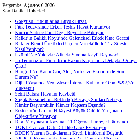
Perşembe, Ağustos 6 2026
Son Dakika Haberleri
Gökyüzü Tutkunlarına Büyük Fırsat!
Fıtık Tedavisinde Erken Teşhis Hayat Kurtarıyor
Kumar Sadece Para Değil Beyni De Bitiriyor
Kelkit’in Balıklı Köyü’nde Geleneksel Erkek Kına Gecesi
Bitkiler Kendi Ürettikleri Uçucu Moleküllerle Tuz Stresini
Nasıl Yeniyor?
Üzümlü’de Yıldızlar Altında Sinema Keyfi Başlıyor!
15 Temmuz’un Firari İsmi Hakim Karşısında: Detaylar Ortaya
Çıktı!
Hangi İl Ne Kadar Göç Aldı, Nüfus ve Ekonomide Son
Durum Ne?
Dijital Yaşamda Yeni Zirve: İnternet Kullanım Oranı %92,3’e
Yükseldi!
Şehit Babası Hayatını Kaybetti
Sağlık Personelinin Beklediği Becayiş Şartları Netleşti:
Kimler Başvurabilir, Kimler Kapsam Dışında?
Erzincan’ın Üretim Hikâyesi Büyük Ödüllü Yarışmada
Objektiflere Yansıyor
Bilgi Yarışmasını Kazanan 11 Öğrenci Umreye Uğurlandı
TOKİ Erzincan Dahil 51 İlde Ucuz Ev Satıyor
BDDK Yatırım Bankalarının Kredi Limitlerini Düşürdü
AK Parti Erzincan’da Temmuz Ayı Danışma Meclisi