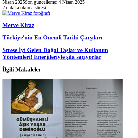
Nisan 2025
Son güncelleme: 4 Nisan 2025
2 dakika okuma süresi
Merve Kiraz
Türkiye'nin En Önemli Tarihi Çarşıları
Strese İyi Gelen Doğal Taşlar ve Kullanım
Yöntemleri! Enerjileriyle şifa saçıyorlar
İlgili Makaleler