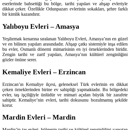
eserlerinde bahsettiği bu bölge, tarihi yapıları ve ahşap evleriyle
dikkat çeker. Özellikle Odunpazarı evlerinin sokakları, şehre farklı
bir kimlik kazandırır.
Yalıboyu Evleri – Amasya
Yeşilırmak kenarına sıralanan Yalıboyu Evleri, Amasya’nın en güzel
ve en bilinen yapıları arasındadır. Ahşap çatkı sistemiyle inşa edilen
bu evler, Osmanlı dönemi mimarisinin en iyi örneklerinden biridir.
Zengin tarihi ve zarif yapıları, Amasya’nın kültürel zenginliğini
gözler önüne serer.
Kemaliye Evleri – Erzincan
Erzincan’ın Kemaliye ilçesi, geleneksel Türk evlerinin en dikkat
çeken örneklerinden birine ev sahipliği yapmaktadır. Bu bölgedeki
evler, taş işçiliğiyle ünlüdür ve mimari açıdan büyük bir zarafete
sahiptir. Kemaliye’nin evleri, tarihi dokusunu bozulmamış şekilde
korur.
Mardin Evleri – Mardin
Mardin’in taş evleri, bölgenin tarihi ve kültürel zenginliğini yansıtan