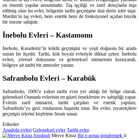
en önemli yapılar arasındadır. Taş işçiliği ve zarif detaylarla inşa
edilmiş olan bu evler, bölgenin tarihi geçmişine dair derin izler taşır.
Mardin’in taş evleri, hem estetik hem de fonksiyonel açıdan büyük
bir öneme sahiptir.
İnebolu Evleri – Kastamonu
İnebolu, Karadeniz’in köklü geçmişini ve yeşil doğasını bir arada
sunan bir ilçedir. Tarihi, kök boyalı evleriyle dikkat çeker. İnebolu
evleri, yöresel dokusunu ve geleneksel mimarisini koruyarak,
bölgeye ait tarihi bir atmosfer yaratır.
Safranbolu Evleri – Karabük
Safranbolu, 1000’e yakın tarihi evin yer aldığı bir bölge olarak,
geleneksel Osmanlı evlerinin en güzel örneklerine ev sahipliği yapar.
Evlerin zarif mimarisi, tarihi çarşıları ve estetik yapıları,
Safranbolu’yu gezi rotalarının başında tutar. Bu evler, ziyaretçilere
geçmişin izlerini keşfetme fırsatı sunar.
Etiketler
Anadolu evleri
Geleneksel evler
Tarihi evler
Merve Kiraz
Bir e-posta göndermek
4