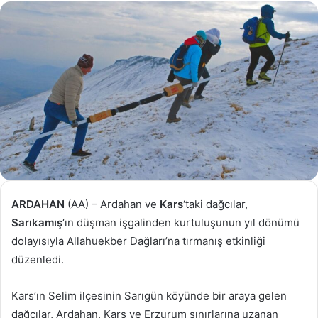
göndermek
ARDAHAN
(AA) – Ardahan ve
Kars
‘taki dağcılar,
Sarıkamış
‘ın düşman işgalinden kurtuluşunun yıl dönümü
dolayısıyla Allahuekber Dağları’na tırmanış etkinliği
düzenledi.
Kars’ın Selim ilçesinin Sarıgün köyünde bir araya gelen
dağcılar, Ardahan, Kars ve Erzurum sınırlarına uzanan