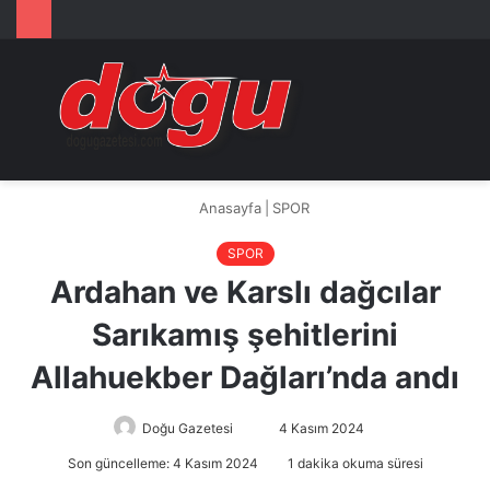
Arama
M
yap
...
Anasayfa
|
SPOR
SPOR
Ardahan ve Karslı dağcılar
Sarıkamış şehitlerini
Allahuekber Dağları’nda andı
Doğu Gazetesi
Bir
4 Kasım 2024
e-
Son güncelleme: 4 Kasım 2024
1 dakika okuma süresi
posta