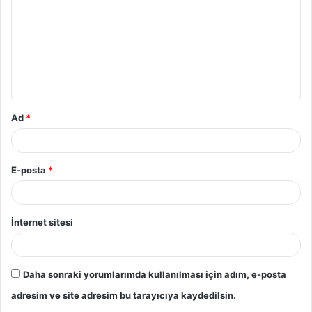
r
u
m
*
Ad
*
E-posta
*
İnternet sitesi
Daha sonraki yorumlarımda kullanılması için adım, e-posta
adresim ve site adresim bu tarayıcıya kaydedilsin.