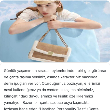
göndermek
Günlük yaşamın en sıradan eylemlerinden biri gibi görünse
de çanta taşıma şekliniz, aslında karakteriniz hakkında
derin ipuçları veriyor. Oturduğumuz pozisyon, ellerimizi
nasıl kullandığımız ya da çantamızı taşıma biçimimiz,
bilinçaltındaki duygularımızı ve kişilik özelliklerimizi
yansıtıyor. Bazen bir çanta sadece eşya taşımaktan
fazlasını ifade eder. “Handbag Personality Test” (Çanta