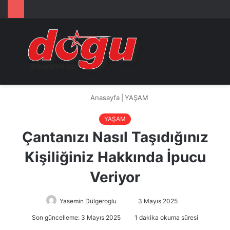
Arama
M
yap
...
Anasayfa
|
YAŞAM
YAŞAM
Çantanızı Nasıl Taşıdığınız
Kişiliğiniz Hakkında İpucu
Veriyor
Yasemin Dülgeroglu
Bir
3 Mayıs 2025
e-
Son güncelleme: 3 Mayıs 2025
1 dakika okuma süresi
posta