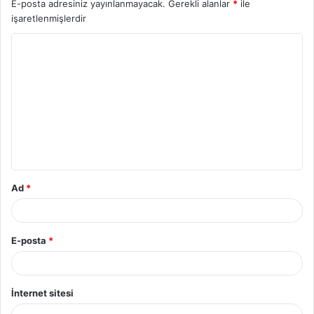
E-posta adresiniz yayınlanmayacak.
Gerekli alanlar
*
ile
işaretlenmişlerdir
Y
o
r
u
m
*
Ad
*
E-posta
*
İnternet sitesi