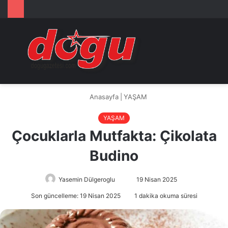
Arama
M
yap
...
Anasayfa
|
YAŞAM
YAŞAM
Çocuklarla Mutfakta: Çikolata
Budino
Yasemin Dülgeroglu
Bir
19 Nisan 2025
e-
Son güncelleme: 19 Nisan 2025
1 dakika okuma süresi
posta
göndermek