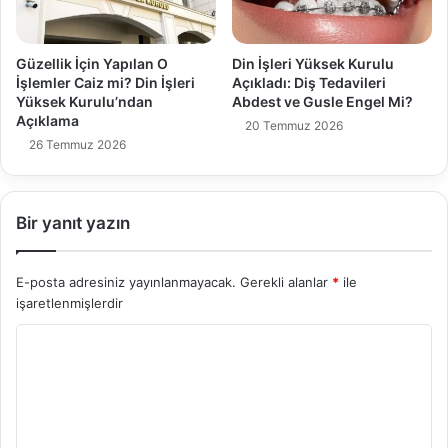
Güzellik İçin Yapılan O
Din İşleri Yüksek Kurulu
İşlemler Caiz mi? Din İşleri
Açıkladı: Diş Tedavileri
Yüksek Kurulu’ndan
Abdest ve Gusle Engel Mi?
Açıklama
20 Temmuz 2026
26 Temmuz 2026
Bir yanıt yazın
E-posta adresiniz yayınlanmayacak.
Gerekli alanlar
*
ile
işaretlenmişlerdir
Y
o
r
u