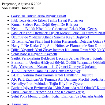
Perşembe, Ağustos 6 2026
Son Dakika Haberleri
Gökyüzü Tutkunlarına Büyük Fırsat!
Fıtık Tedavisinde Erken Teşhis Hayat Kurtarıyor
Kumar Sadece Para Değil Beyni De Bitiriyor
Kelkit’in Balıklı Köyü’nde Geleneksel Erkek Kına Gecesi
Bitkiler Kendi Ürettikleri Uçucu Moleküllerle Tuz Stresini Nas
Üzümlü’de Yıldızlar Altında Sinema Keyfi Başlıyor!
15 Temmuz’un Firari İsmi Hakim Karşısında: Detaylar Ortaya Ç
Hangi İl Ne Kadar Göç Aldı, Nüfus ve Ekonomide Son Duru
Dijital Yaşamda Yeni Zirve: İnternet Kullanım Oranı %92,3’e Y
Şehit Babası Hayatını Kaybetti
Sağlık Personelinin Beklediği Becayiş Şartları Netleşti: Kimle
Erzincan’ın Üretim Hikâyesi Büyük Ödüllü Yarışmada Objektif
Bilgi Yarışmasını Kazanan 11 Öğrenci Umreye Uğurlandı
TOKİ Erzincan Dahil 51 İlde Ucuz Ev Satıyor
BDDK Yatırım Bankalarının Kredi Limitlerini Düşürdü
AK Parti Erzincan’da Temmuz Ayı Danışma Meclisi Toplantısı 
Kemaliye Protokolünden Tuğlu Köyü’ne Ziyaret
Burhan İşliyen Erzincan’da “Ahir Zamanda Adil Olmak” Konu
Ülkü Ocakları Erzincan’da Genç Kalemler Yarıştı
Şehit Polis Memuru Erdem Kılıç, Erzincan’da Dualarla Anıldı
Arama yap ...