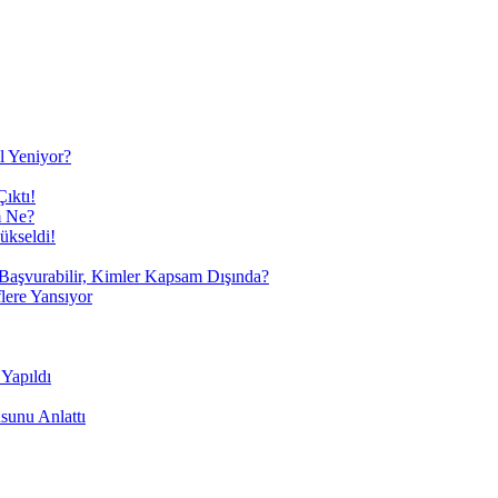
ıl Yeniyor?
ıktı!
m Ne?
ükseldi!
r Başvurabilir, Kimler Kapsam Dışında?
lere Yansıyor
Yapıldı
sunu Anlattı