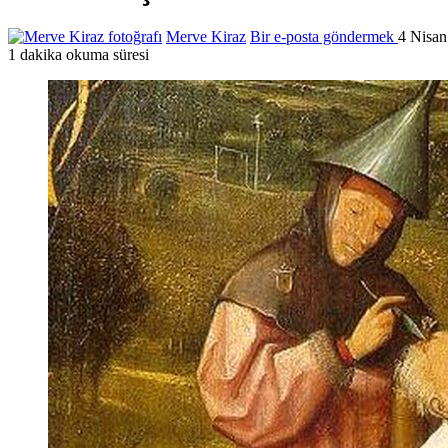
Merve Kiraz
Bir e-posta göndermek
4 Nisan
1 dakika okuma süresi