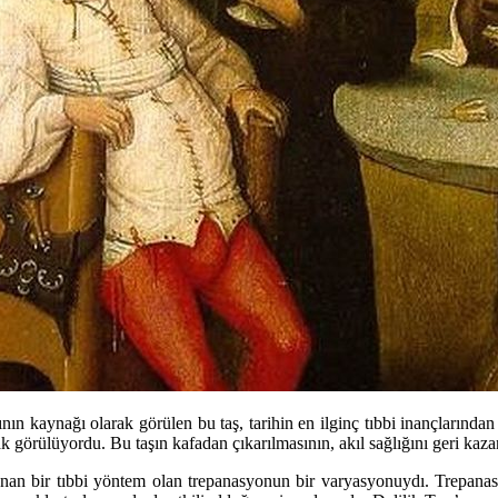
rının kaynağı olarak görülen bu taş, tarihin en ilginç tıbbi inançlarında
ak görülüyordu. Bu taşın kafadan çıkarılmasının, akıl sağlığını geri kaza
anan bir tıbbi yöntem olan trepanasyonun bir varyasyonuydı. Trepanasyo