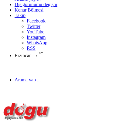
Dış görünümü değiştir
Kenar Bölmesi
Takip
Facebook
Twitter
YouTube
Instagram
WhatsApp
RSS
℃
Erzincan
17
Arama yap ...