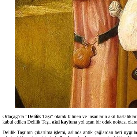
Ortaçağ’da “
Delilik Taşı
” olarak bilinen ve insanların akıl hastalıkla
kabul edilen Delilik Taşı,
akıl kaybı
na yol açan bir odak noktası olar
Delilik Taşı’nın çıkarılma işlemi, aslında antik çağlardan beri uygul