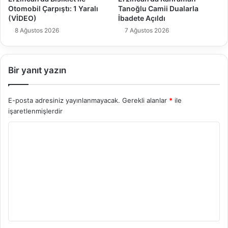
Otomobil Çarpıştı: 1 Yaralı
Tanoğlu Camii Dualarla
(VİDEO)
İbadete Açıldı
8 Ağustos 2026
7 Ağustos 2026
Bir yanıt yazın
E-posta adresiniz yayınlanmayacak.
Gerekli alanlar
*
ile
işaretlenmişlerdir
Y
o
r
u
m
*