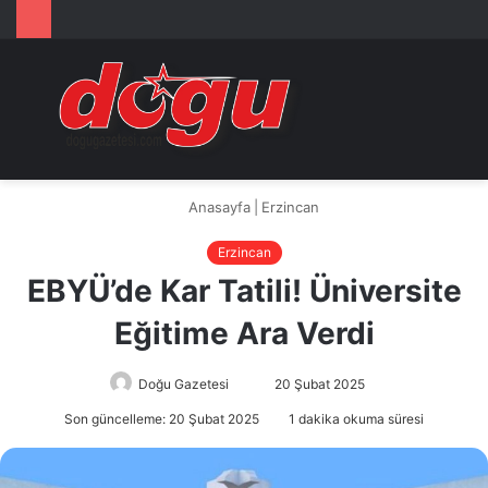
Arama
M
yap
...
Anasayfa
|
Erzincan
Erzincan
EBYÜ’de Kar Tatili! Üniversite
Eğitime Ara Verdi
Doğu Gazetesi
Bir
20 Şubat 2025
e-
Son güncelleme: 20 Şubat 2025
1 dakika okuma süresi
posta
göndermek