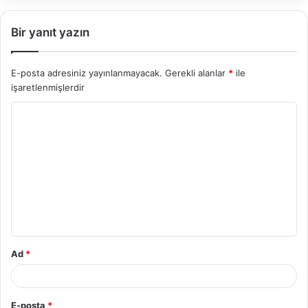
Bir yanıt yazın
E-posta adresiniz yayınlanmayacak.
Gerekli alanlar
*
ile
işaretlenmişlerdir
Y
o
r
u
m
*
Ad
*
E-posta
*