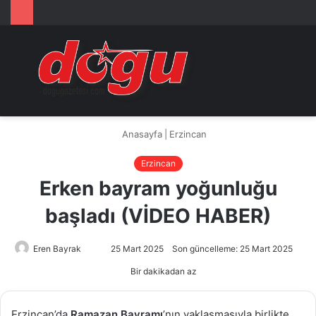
Arama
M
yap
...
Anasayfa
|
Erzincan
Erzincan
Erken bayram yoğunluğu
başladı (VİDEO HABER)
Eren Bayrak
Bir
25 Mart 2025
Son güncelleme: 25 Mart 2025
e-
Bir dakikadan az
posta
göndermek
Erzincan’da
Ramazan Bayramı
’nın yaklaşmasıyla birlikte