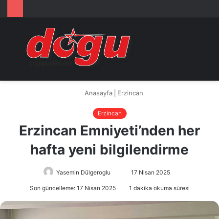
Arama
M
yap
...
Anasayfa
|
Erzincan
Erzincan
Erzincan Emniyeti’nden her
hafta yeni bilgilendirme
Yasemin Dülgeroglu
Bir
17 Nisan 2025
e-
Son güncelleme: 17 Nisan 2025
1 dakika okuma süresi
posta
göndermek