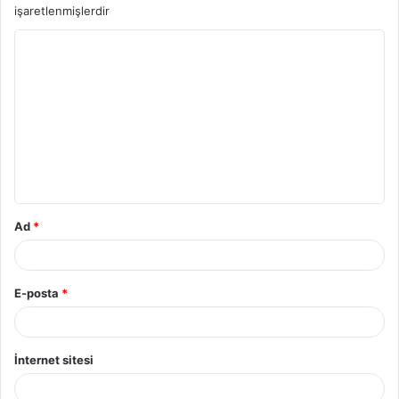
işaretlenmişlerdir
Y
o
r
u
m
*
Ad
*
E-posta
*
İnternet sitesi