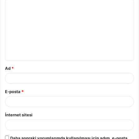
Y
o
r
u
m
*
Ad
*
E-posta
*
İnternet sitesi
Daha sonraki yorumlarımda kullanılması için adım, e-posta