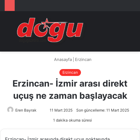
Arama
M
yap
...
Anasayfa
|
Erzincan
Erzincan
Erzincan- İzmir arası direkt
uçuş ne zaman başlayacak
Eren Bayrak
Bir
11 Mart 2025
Son güncelleme: 11 Mart 2025
e-
1 dakika okuma süresi
posta
göndermek
Erzincan- İzmir arasında direkt uçuş noktasında