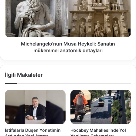
Michelangelo'nun Musa Heykeli: Sanatın
mükemmel anatomik detayları
İlgili Makaleler
İstifalarla Düşen Yönetimin
Hocabey Mahallesi’nde Yol
Ardından Yeni Atama
Yenileme Çalışmaları