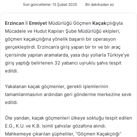
e-
Son güncelleme: 15 Şubat 2025
Bir dakikadan az
posta
göndermek
Erzincan
İl
Emniyet
Müdürlüğü Göçmen
Kaçak
çılığıyla
Mücadele ve Hudut Kapıları Şube Müdürlüğü ekipleri,
göçmen kaçakçılığına yönelik başarılı bir operasyon
gerçekleştirdi. Erzincan’a giriş yapan bir tır ve bir araç
içerisinde yapılan aramalarda, yasa dışı yollarla Türkiye’ye
giriş yaptığı belirlenen 32 yabancı uyruklu şahıs tespit
edildi.
Yakalanan kaçak göçmenler, gerekli işlemlerinin
tamamlanmasının ardından geri gönderme merkezine sevk
edildi.
Öte yandan, kaçak göçmenleri ülkeye soktuğu tespit edilen
E.G., K.U. ve K.B. isimli şahıslar gözaltına alındı.
Mahkemeye çıkarılan şüpheliler, “Göçmen Kaçakçılığı”