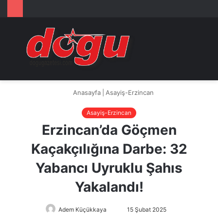
Arama
M
yap
...
Anasayfa
|
Asayiş-Erzincan
Asayiş-Erzincan
Erzincan’da Göçmen
Kaçakçılığına Darbe: 32
Yabancı Uyruklu Şahıs
Yakalandı!
Adem Küçükkaya
Bir
15 Şubat 2025