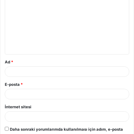
Y
o
r
u
m
*
Ad
*
E-posta
*
İnternet sitesi
Daha sonraki yorumlarımda kullanılması için adım, e-posta