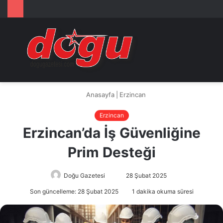
Arama
M
yap
...
Anasayfa
|
Erzincan
Erzincan
Erzincan’da İş Güvenliğine
Prim Desteği
Doğu Gazetesi
Bir
28 Şubat 2025
e-
Son güncelleme: 28 Şubat 2025
1 dakika okuma süresi
posta
göndermek