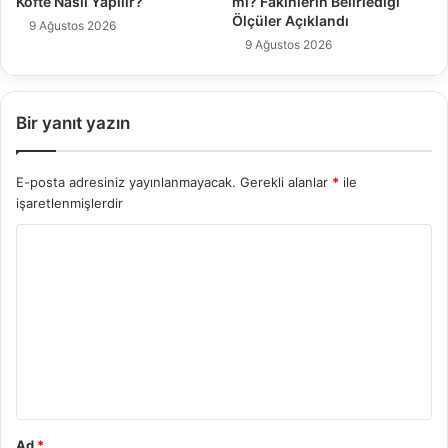
Köfte Nasıl Yapılır?
mı? Fakihlerin Belirlediği
Ölçüler Açıklandı
9 Ağustos 2026
9 Ağustos 2026
Bir yanıt yazın
E-posta adresiniz yayınlanmayacak.
Gerekli alanlar
*
ile
işaretlenmişlerdir
Y
o
r
u
m
*
Ad
*