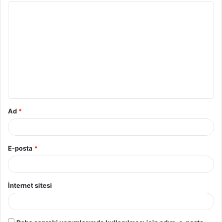
Y
o
r
u
m
*
Ad
*
E-posta
*
İnternet sitesi