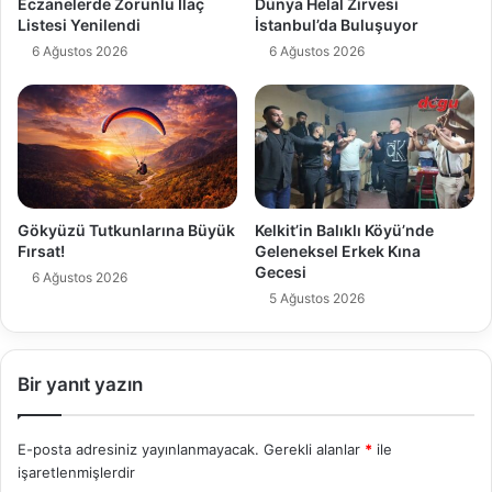
Eczanelerde Zorunlu İlaç
Dünya Helal Zirvesi
Listesi Yenilendi
İstanbul’da Buluşuyor
6 Ağustos 2026
6 Ağustos 2026
Gökyüzü Tutkunlarına Büyük
Kelkit’in Balıklı Köyü’nde
Fırsat!
Geleneksel Erkek Kına
Gecesi
6 Ağustos 2026
5 Ağustos 2026
Bir yanıt yazın
E-posta adresiniz yayınlanmayacak.
Gerekli alanlar
*
ile
işaretlenmişlerdir