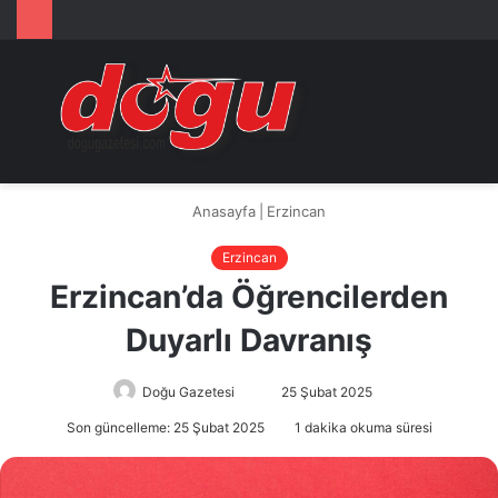
Arama
M
yap
...
Anasayfa
|
Erzincan
Erzincan
Erzincan’da Öğrencilerden
Duyarlı Davranış
Doğu Gazetesi
Bir
25 Şubat 2025
e-
Son güncelleme: 25 Şubat 2025
1 dakika okuma süresi
posta
göndermek