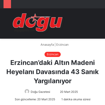
Arama
M
yap
...
Anasayfa
|
Erzincan
Erzincan
Erzincan’daki Altın Madeni
Heyelanı Davasında 43 Sanık
Yargılanıyor
Doğu Gazetesi
Bir
20 Mart 2025
e-
Son güncelleme: 20 Mart 2025
1 dakika okuma süresi
posta