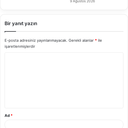
9 Ağustos 2026
Bir yanıt yazın
E-posta adresiniz yayınlanmayacak.
Gerekli alanlar
*
ile
işaretlenmişlerdir
Y
o
r
u
m
*
Ad
*