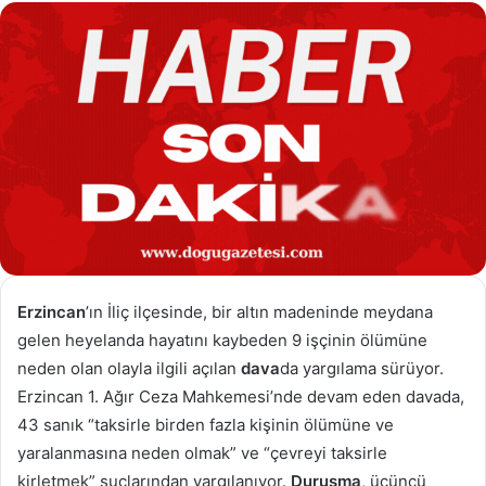
göndermek
Erzincan
’ın İliç ilçesinde, bir altın madeninde meydana
gelen heyelanda hayatını kaybeden 9 işçinin ölümüne
neden olan olayla ilgili açılan
dava
da yargılama sürüyor.
Erzincan 1. Ağır Ceza Mahkemesi’nde devam eden davada,
43 sanık “taksirle birden fazla kişinin ölümüne ve
yaralanmasına neden olmak” ve “çevreyi taksirle
kirletmek” suçlarından yargılanıyor.
Duruşma
, üçüncü