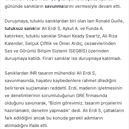
gününde sanıkların
savunma
larını vermesiyle devam etti.
Duruşmaya, tutuklu sanıklardan biri olan Iaın Ronald Guılle,
tutuksuz sanık
lar Ali Erdi S, Aykut A. ve Funda A.
katılırken, tutuklu sanıklar Shaun Keady Swartz, Ali Rıza
Kalender, Selçuk Çiftlik ve Ömer Ardıç, cezaevlerinden
Ses ve Görüntü Bilişim Sistemi (SEGBİS) üzerinden
duruşmaya katıldı. Firari sanıklar ise duruşmaya katılmadı.
Sanıklardan INR tasarım mühendisi Ali Erdi S,
savunmasında, hayatını kaybedenlere rahmet dilediğini
belirterek suçlamaları reddetti. Erdi, madenin işletmesinin
ve denetimlerinin sorumluluğunun GRE firmasında
olduğunu savunarak, “Bizim görevimiz, tasarım projelerini
hazırlamaktı; denetim yapmadık” dedi. Ali Erdi S, çatlakların
fark edildiğini ancak bu konuda gerekli adımların
atılmadığını ifade etti.