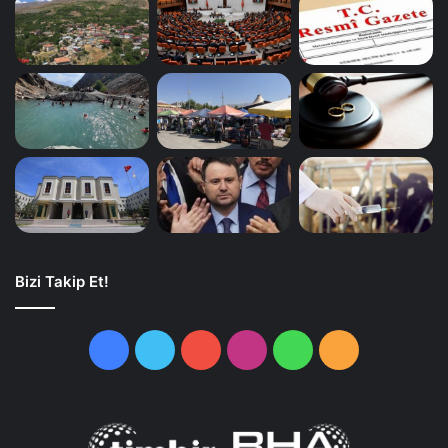
Bizi Takip Et!
Facebook
Twitter
YouTube
Instagram
WhatsApp
RSS