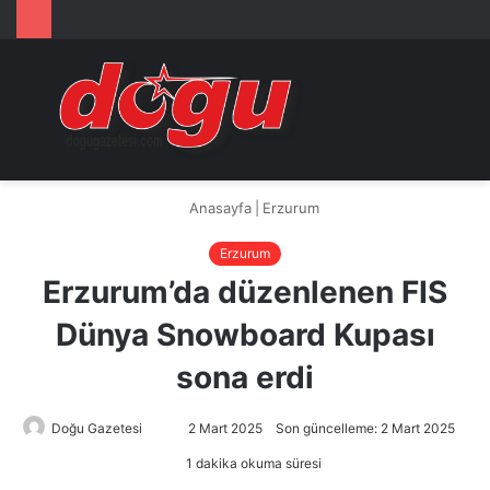
Arama
M
yap
...
Anasayfa
|
Erzurum
Erzurum
Erzurum’da düzenlenen FIS
Dünya Snowboard Kupası
sona erdi
Doğu Gazetesi
Bir
2 Mart 2025
Son güncelleme: 2 Mart 2025
e-
1 dakika okuma süresi
posta