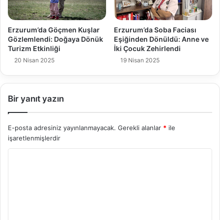
Erzurum’da Göçmen Kuşlar
Erzurum’da Soba Faciası
Gözlemlendi: Doğaya Dönük
Eşiğinden Dönüldü: Anne ve
Turizm Etkinliği
İki Çocuk Zehirlendi
20 Nisan 2025
19 Nisan 2025
Bir yanıt yazın
E-posta adresiniz yayınlanmayacak.
Gerekli alanlar
*
ile
işaretlenmişlerdir
Y
o
r
u
m