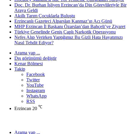
Doç. Dr. Burhan İşliyen Erzincan’da Din Görevlileriyle Bir
Araya Geldi
Akıllı Tarım Çocuklarla Buluştu
Erzincanlı Gazeteci Alparslan Kanmaz’ın Acı Günü
MHP Erzincan İl Başkanı Özarslan’dan Bahçeli’ye Ziyaret
Türkiye Genelinde Geniş Çaplı Narkotik Operasyonu
Nefes Alıp Verirken Yaptığımız Bu Gizli Hata Hayatımızı
Nasıl Tehdit Ediyor?
Arama yap ...
Dış görünümü değiştir
Kenar Bölmesi
Takip
Facebook
Twitter
YouTube
Instagram
WhatsApp
RSS
℃
Erzincan
20
Arama yap ...