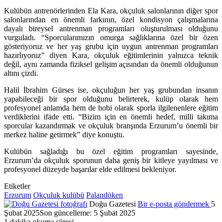
Kulübün antrenörlerinden Ela Kara, okçuluk salonlarının diğer spor
salonlarından en önemli farkının, özel kondisyon çalışmalarına
dayalı bireysel antrenman programları oluşturulması olduğunu
vurguladı. “Sporcularımızın omurga sağlıklarına özel bir özen
gösteriyoruz ve her yaş grubu için uygun antrenman programları
hazırlıyoruz” diyen Kara, okçuluk eğitimlerinin yalnızca teknik
değil, aynı zamanda fiziksel gelişim açısından da önemli olduğunun
altını çizdi.
Halil İbrahim Gürses ise, okçuluğun her yaş grubundan insanın
yapabileceği bir spor olduğunu belirterek, kulüp olarak hem
profesyonel anlamda hem de hobi olarak sporla ilgilenenlere eğitim
verdiklerini ifade etti. “Bizim için en önemli hedef, milli takıma
sporcular kazandırmak ve okçuluk branşında Erzurum’u önemli bir
merkez haline getirmek” diye konuştu.
Kulübün sağladığı bu özel eğitim programları sayesinde,
Erzurum’da okçuluk sporunun daha geniş bir kitleye yayılması ve
profesyonel düzeyde başarılar elde edilmesi bekleniyor.
Etiketler
Erzurum
Okçuluk kulübü
Palandöken
Doğu Gazetesi
Bir e-posta göndermek
5
Şubat 2025
Son güncelleme: 5 Şubat 2025
1 dakika okuma süresi