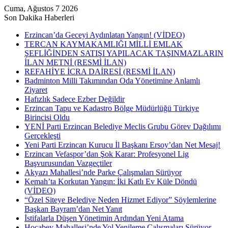
Cuma, Ağustos 7 2026
Son Dakika Haberleri
Erzincan’da Geceyi Aydınlatan Yangın! (VİDEO)
TERCAN KAYMAKAMLIĞI MİLLİ EMLAK
ŞEFLİĞİNDEN SATIŞI YAPILACAK TAŞINMAZLARIN
İLAN METNİ (RESMİ İLAN)
REFAHİYE İCRA DAİRESİ (RESMİ İLAN)
Badminton Milli Takımından Oda Yönetimine Anlamlı
Ziyaret
Hafızlık Sadece Ezber Değildir
Erzincan Tapu ve Kadastro Bölge Müdürlüğü Türkiye
Birincisi Oldu
YENİ Parti Erzincan Belediye Meclis Grubu Görev Dağılımı
Gerçekleşti
Yeni Parti Erzincan Kurucu İl Başkanı Ersoy’dan Net Mesaj!
Erzincan Vefaspor’dan Şok Karar: Profesyonel Lig
Başvurusundan Vazgeçtiler
Akyazı Mahallesi’nde Parke Çalışmaları Sürüyor
Kemah’ta Korkutan Yangın: İki Katlı Ev Küle Döndü
(VİDEO)
“Özel Siteye Belediye Neden Hizmet Ediyor” Söylemlerine
Başkan Bayram’dan Net Yanıt
İstifalarla Düşen Yönetimin Ardından Yeni Atama
Hocabey Mahallesi’nde Yol Yenileme Çalışmaları Sürüyor