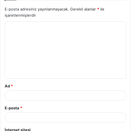
E-posta adresiniz yayınlanmayacak.
Gerekli alanlar
*
ile
işaretlenmişlerdir
Y
o
r
u
m
*
Ad
*
E-posta
*
İnternet sitesi