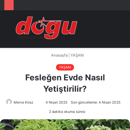
Arama
M
yap
...
Anasayfa
|
YAŞAM
YAŞAM
Fesleğen Evde Nasıl
Yetiştirilir?
Merve Kiraz
Bir
4 Nisan 2025
Son güncelleme: 4 Nisan 2025
e-
2 dakika okuma süresi
posta
göndermek