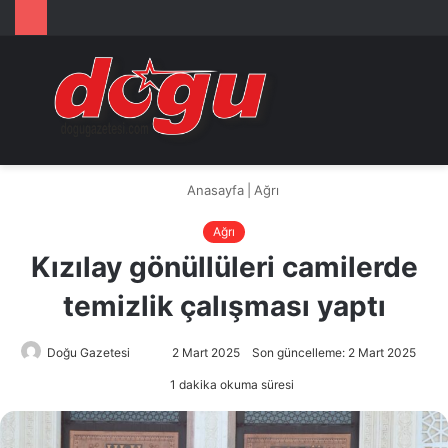
Arama
M
yap
...
Anasayfa
|
Ağrı
Ağrı
Kızılay gönüllüleri camilerde
temizlik çalışması yaptı
Doğu Gazetesi
Bir
2 Mart 2025
Son güncelleme: 2 Mart 2025
e-
1 dakika okuma süresi
posta
göndermek