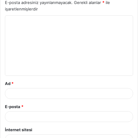
E-posta adresiniz yayınlanmayacak.
Gerekli alanlar
*
ile
işaretlenmişlerdir
Y
o
r
u
m
*
Ad
*
E-posta
*
İnternet sitesi