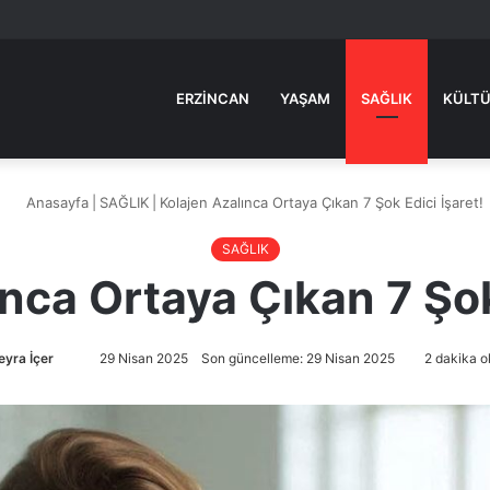
ERZINCAN
YAŞAM
SAĞLIK
KÜLTÜ
Anasayfa
|
SAĞLIK
|
Kolajen Azalınca Ortaya Çıkan 7 Şok Edici İşaret!
SAĞLIK
nca Ortaya Çıkan 7 Şok
yra İçer
Bir
29 Nisan 2025
Son güncelleme: 29 Nisan 2025
2 dakika o
e-
posta
göndermek