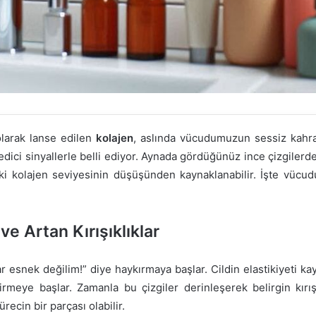
 olarak lanse edilen
kolajen
, aslında vücudumuzun sessiz kahram
 edici sinyallerle belli ediyor. Aynada gördüğünüz ince çizgilerd
i kolajen seviyesinin düşüşünden kaynaklanabilir. İşte vücu
ve Artan Kırışıklıklar
r esnek değilim!” diye haykırmaya başlar. Cildin elastikiyeti kay
irmeye başlar. Zamanla bu çizgiler derinleşerek belirgin kırı
recin bir parçası olabilir.