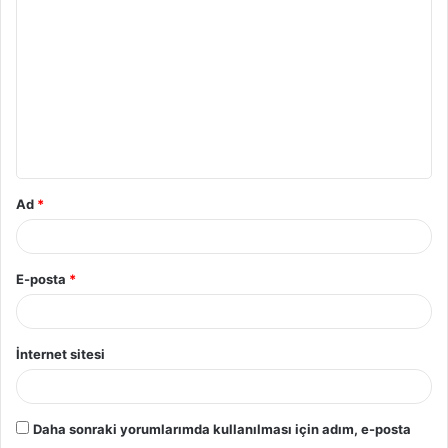
o
r
u
m
*
Ad
*
E-posta
*
İnternet sitesi
Daha sonraki yorumlarımda kullanılması için adım, e-posta