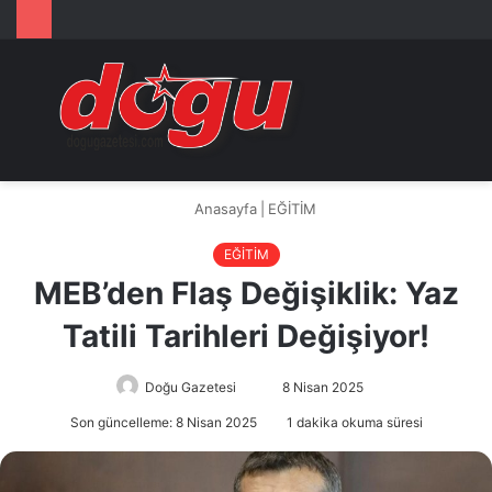
Arama
M
yap
...
Anasayfa
|
EĞİTİM
EĞİTİM
MEB’den Flaş Değişiklik: Yaz
Tatili Tarihleri Değişiyor!
Doğu Gazetesi
Bir
8 Nisan 2025
e-
Son güncelleme: 8 Nisan 2025
1 dakika okuma süresi
posta
göndermek