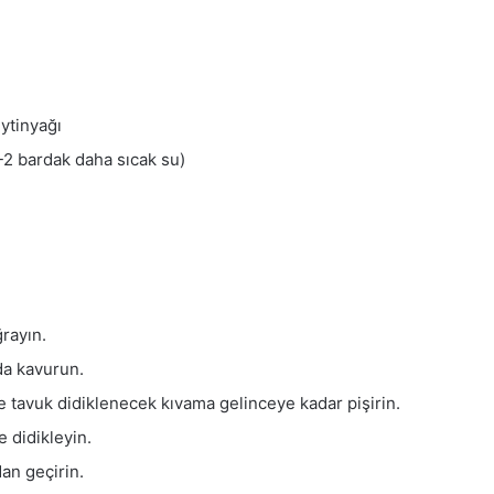
eytinyağı
-2 bardak daha sıcak su)
ğrayın.
da kavurun.
 tavuk didiklenecek kıvama gelinceye kadar pişirin.
 didikleyin.
an geçirin.