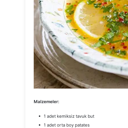
Malzemeler:
1 adet kemiksiz tavuk but
1 adet orta boy patates