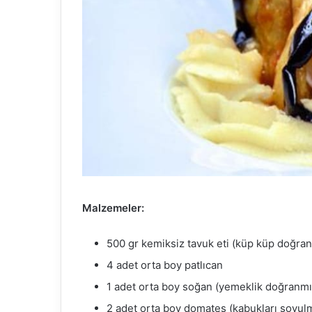
Malzemeler:
500 gr kemiksiz tavuk eti (küp küp doğra
4 adet orta boy patlıcan
1 adet orta boy soğan (yemeklik doğranmı
2 adet orta boy domates (kabukları soyu