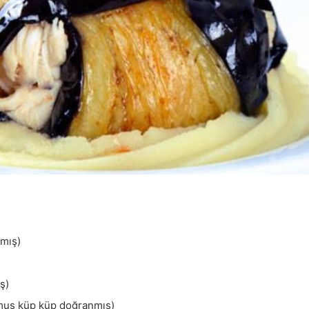
nmış)
ş)
lmuş küp küp doğranmış)