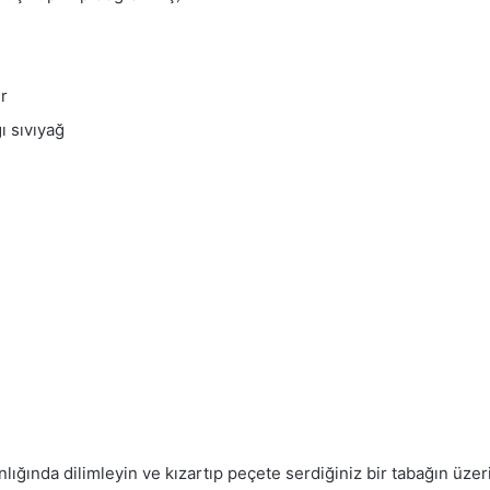
er
ı sıvıyağ
nlığında dilimleyin ve kızartıp peçete serdiğiniz bir tabağın üzeri