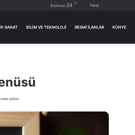
℃
24
Kenar
Dış
Ar
Takip
Erzincan
Bölmesi
görün
ya
değişti
...
R-SANAT
BİLİM VE TEKNOLOJİ
RESMI İLANLAR
KÜNYE
Menüsü
kuma süresi