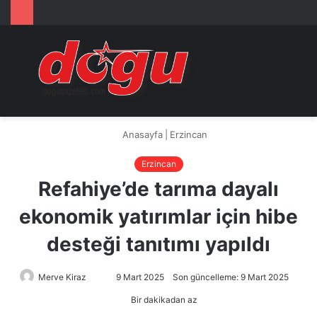
Arama
M
yap
...
Anasayfa
|
Erzincan
Erzincan
Refahiye’de tarıma dayalı
ekonomik yatırımlar için hibe
desteği tanıtımı yapıldı
Merve Kiraz
Bir
9 Mart 2025
Son güncelleme: 9 Mart 2025
e-
Bir dakikadan az
posta