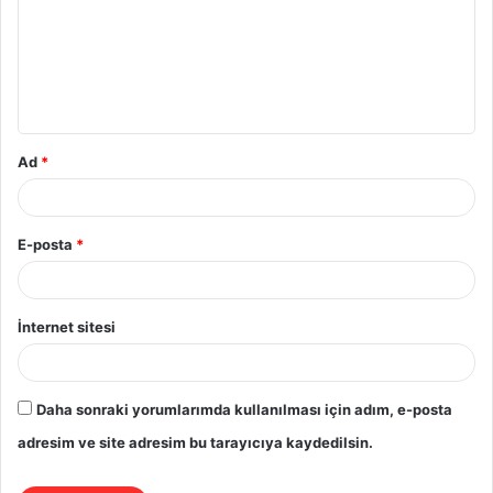
r
u
m
*
Ad
*
E-posta
*
İnternet sitesi
Daha sonraki yorumlarımda kullanılması için adım, e-posta
adresim ve site adresim bu tarayıcıya kaydedilsin.