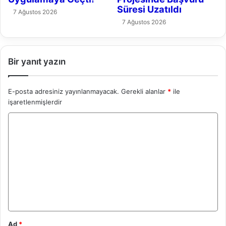
Bir yanıt yazın
E-posta adresiniz yayınlanmayacak.
Gerekli alanlar
*
ile
işaretlenmişlerdir
Y
o
r
u
m
*
Ad
*
E-posta
*