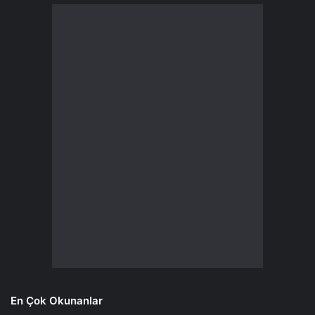
En Çok Okunanlar
Bebeklerde kestane tüketimi: Faydaları ve
dikkat edilmesi gerekenler
29 Aralık 2024
Rüyada ölmüş birini görmek ne anlama