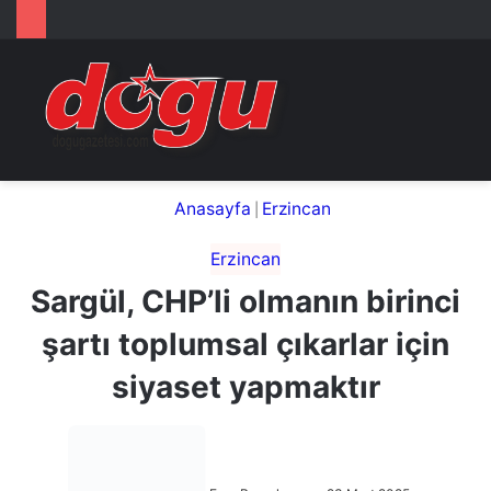
Arama
M
yap
...
Anasayfa
|
Erzincan
Erzincan
Sargül, CHP’li olmanın birinci
şartı toplumsal çıkarlar için
siyaset yapmaktır
Eren Bayrak
Bir
23 Mart 2025
Son güncelleme: 23 Mart 2025
e-
Bir dakikadan az
posta