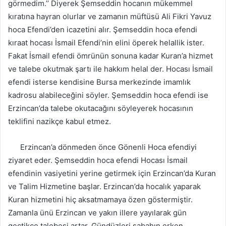
görmedim.’’ Diyerek Şemseddin hocanın mükemmel
kıratına hayran olurlar ve zamanın müftüsü Ali Fikri Yavuz
hoca Efendi’den icazetini alır. Şemseddin hoca efendi
kıraat hocası İsmail Efendi’nin elini öperek helallik ister.
Fakat İsmail efendi ömrünün sonuna kadar Kuran’a hizmet
ve talebe okutmak şartı ile hakkım helal der. Hocası İsmail
efendi isterse kendisine Bursa merkezinde imamlık
kadrosu alabileceğini söyler. Şemseddin hoca efendi ise
Erzincan’da talebe okutacağını söyleyerek hocasının
teklifini nazikçe kabul etmez.
Erzincan’a dönmeden önce Gönenli Hoca efendiyi
ziyaret eder. Şemseddin hoca efendi Hocası İsmail
efendinin vasiyetini yerine getirmek için Erzincan’da Kuran
ve Talim Hizmetine başlar. Erzincan’da hocalık yaparak
Kuran hizmetini hiç aksatmamaya özen göstermiştir.
Zamanla ünü Erzincan ve yakın illere yayılarak gün
geçtikçe talebesi artar. Gündüzleri sabahın erken