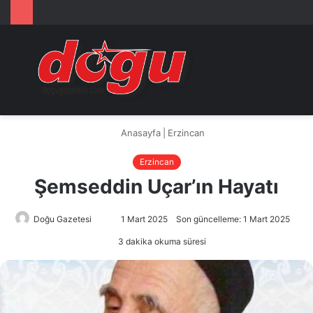
Arama
M
yap
...
Anasayfa
|
Erzincan
Erzincan
Şemseddin Uçar’ın Hayatı
Doğu Gazetesi
Bir
1 Mart 2025
Son güncelleme: 1 Mart 2025
e-
3 dakika okuma süresi
posta
göndermek