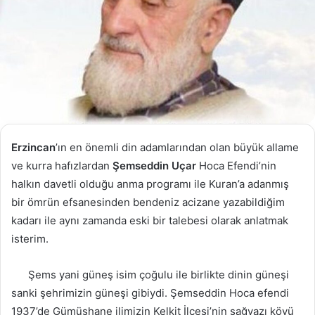
Erzincan
’ın en önemli din adamlarından olan büyük allame
ve kurra hafızlardan
Şemseddin Uçar
Hoca Efendi’nin
halkın davetli olduğu anma programı ile Kuran’a adanmış
bir ömrün efsanesinden bendeniz acizane yazabildiğim
kadarı ile aynı zamanda eski bir talebesi olarak anlatmak
isterim.
Şems yani güneş isim çoğulu ile birlikte dinin güneşi
sanki şehrimizin güneşi gibiydi. Şemseddin Hoca efendi
1937’de Gümüşhane ilimizin Kelkit İlçesi’nin sağyazı köyü