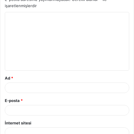
işaretlenmişlerdir
Y
o
r
u
m
*
Ad
*
E-posta
*
İnternet sitesi