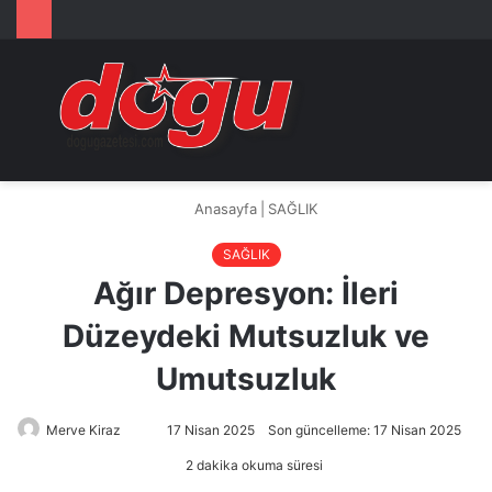
Arama
M
yap
...
Anasayfa
|
SAĞLIK
SAĞLIK
Ağır Depresyon: İleri
Düzeydeki Mutsuzluk ve
Umutsuzluk
Merve Kiraz
Bir
17 Nisan 2025
Son güncelleme: 17 Nisan 2025
e-
2 dakika okuma süresi
posta