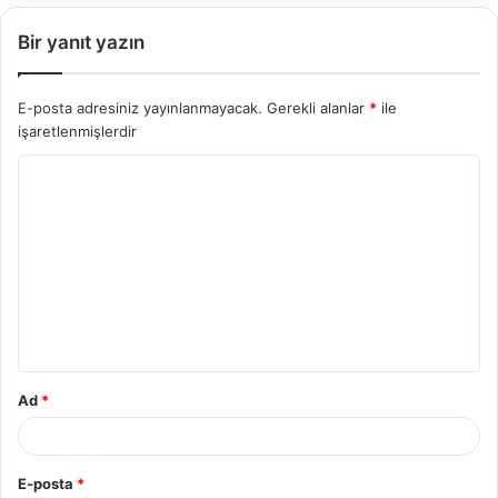
Bir yanıt yazın
E-posta adresiniz yayınlanmayacak.
Gerekli alanlar
*
ile
işaretlenmişlerdir
Y
o
r
u
m
*
Ad
*
E-posta
*