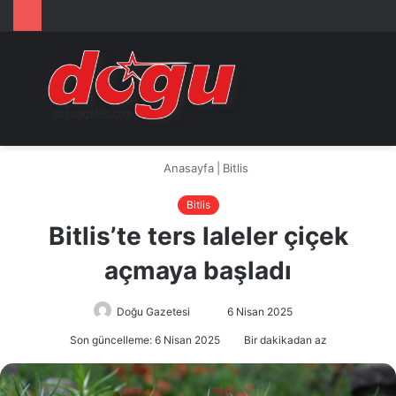
Arama
M
yap
...
Anasayfa
|
Bitlis
Bitlis
Bitlis’te ters laleler çiçek
açmaya başladı
Doğu Gazetesi
Bir
6 Nisan 2025
e-
Son güncelleme: 6 Nisan 2025
Bir dakikadan az
posta
göndermek