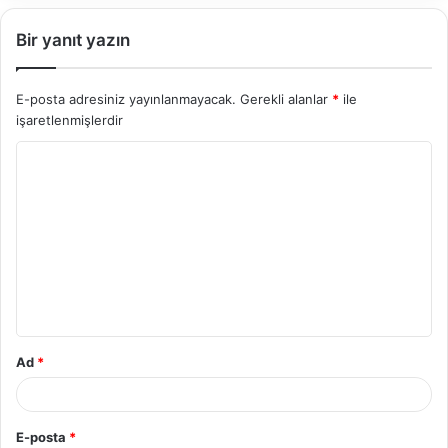
Bir yanıt yazın
E-posta adresiniz yayınlanmayacak.
Gerekli alanlar
*
ile
işaretlenmişlerdir
Y
o
r
u
m
*
Ad
*
E-posta
*