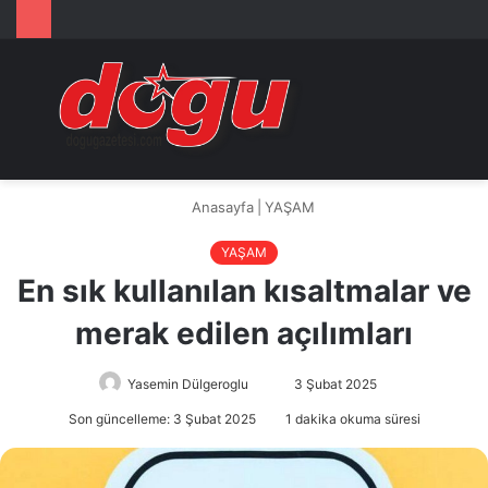
Arama
M
yap
...
Anasayfa
|
YAŞAM
YAŞAM
En sık kullanılan kısaltmalar ve
merak edilen açılımları
Yasemin Dülgeroglu
Bir
3 Şubat 2025
e-
Son güncelleme: 3 Şubat 2025
1 dakika okuma süresi
posta
göndermek