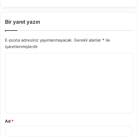
Bir yanıt yazın
E-posta adresiniz yayınlanmayacak.
Gerekli alanlar
*
ile
işaretlenmişlerdir
Y
o
r
u
m
*
Ad
*