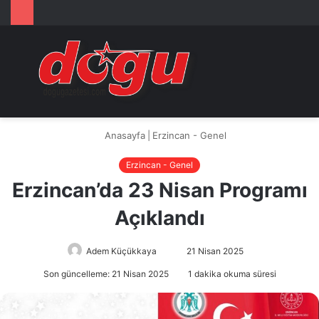
Arama
M
yap
...
Anasayfa
|
Erzincan - Genel
Erzincan - Genel
Erzincan’da 23 Nisan Programı
Açıklandı
Adem Küçükkaya
Bir
21 Nisan 2025
e-
Son güncelleme: 21 Nisan 2025
1 dakika okuma süresi
posta
göndermek