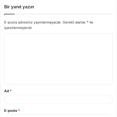
Bir yanıt yazın
E-posta adresiniz yayınlanmayacak.
Gerekli alanlar
*
ile
işaretlenmişlerdir
Y
o
r
u
m
*
Ad
*
E-posta
*