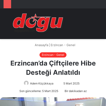
Arama
M
yap
...
Anasayfa
|
Erzincan - Genel
Erzincan - Genel
Erzincan’da Çiftçilere Hibe
Desteği Anlatıldı
Adem Küçükkaya
Bir
5 Mart 2025
e-
Son güncelleme: 5 Mart 2025
Bir dakikadan az
posta
göndermek