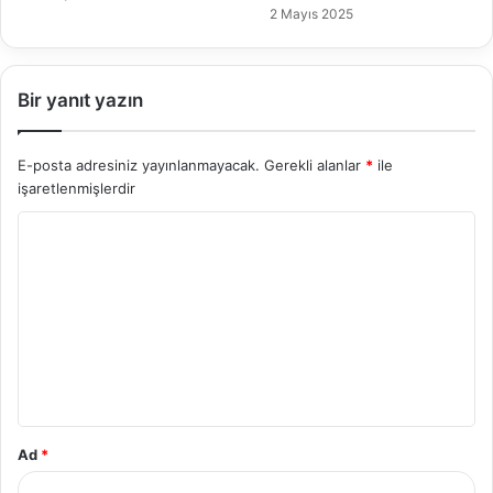
2 Mayıs 2025
Bir yanıt yazın
E-posta adresiniz yayınlanmayacak.
Gerekli alanlar
*
ile
işaretlenmişlerdir
Y
o
r
u
m
*
Ad
*