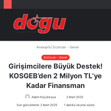
Arama
M
yap
...
Anasayfa
|
Erzincan - Genel
Erzincan - Genel
Girişimcilere Büyük Destek!
KOSGEB’den 2 Milyon TL’ye
Kadar Finansman
Adem Küçükkaya
Bir
2 Mart 2025
e-
Son güncelleme: 2 Mart 2025
1 dakika okuma süresi
posta