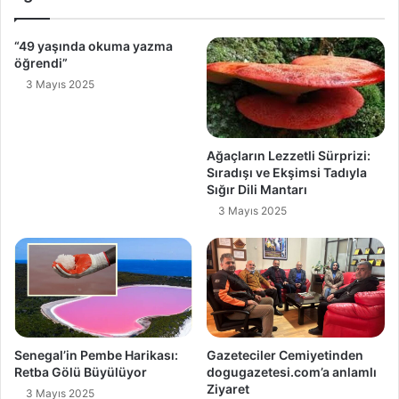
“49 yaşında okuma yazma
öğrendi”
3 Mayıs 2025
Ağaçların Lezzetli Sürprizi:
Sıradışı ve Ekşimsi Tadıyla
Sığır Dili Mantarı
3 Mayıs 2025
Senegal’in Pembe Harikası:
Gazeteciler Cemiyetinden
Retba Gölü Büyülüyor
dogugazetesi.com’a anlamlı
Ziyaret
3 Mayıs 2025