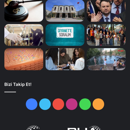
Bizi Takip Et!
Facebook
Twitter
YouTube
Instagram
WhatsApp
RSS