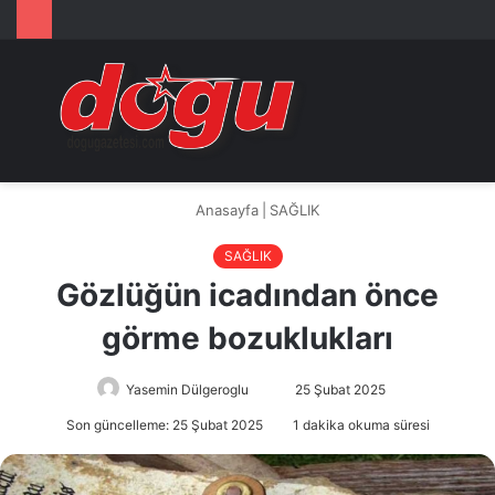
Arama
M
yap
...
Anasayfa
|
SAĞLIK
SAĞLIK
Gözlüğün icadından önce
görme bozuklukları
Yasemin Dülgeroglu
Bir
25 Şubat 2025
e-
Son güncelleme: 25 Şubat 2025
1 dakika okuma süresi
posta
göndermek