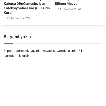
Kabusa Dönüşmesin: İşte
Bilinen Meyve
Enfeksiyonlara Karşı 10 Altın
14 Temmuz 2026
Kural
15 Temmuz 2026
Bir yanıt yazın
E-posta adresiniz yayınlanmayacak.
Gerekli alanlar
*
ile
işaretlenmişlerdir
Y
o
r
u
m
*