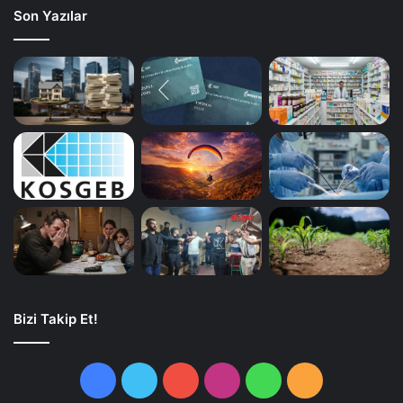
Son Yazılar
Bizi Takip Et!
Facebook
Twitter
YouTube
Instagram
WhatsApp
RSS