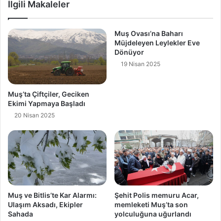
İlgili Makaleler
Muş Ovası’na Baharı
Müjdeleyen Leylekler Eve
Dönüyor
19 Nisan 2025
Muş’ta Çiftçiler, Geciken
Ekimi Yapmaya Başladı
20 Nisan 2025
Muş ve Bitlis’te Kar Alarmı:
Şehit Polis memuru Acar,
Ulaşım Aksadı, Ekipler
memleketi Muş’ta son
Sahada
yolculuğuna uğurlandı