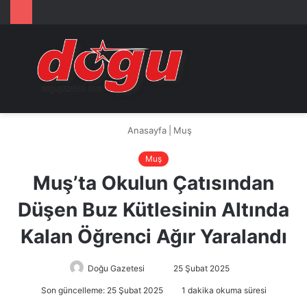
Arama
M
yap
...
Anasayfa
|
Muş
Muş
Muş’ta Okulun Çatısından
Düşen Buz Kütlesinin Altında
Kalan Öğrenci Ağır Yaralandı
Doğu Gazetesi
Bir
25 Şubat 2025
e-
Son güncelleme: 25 Şubat 2025
1 dakika okuma süresi
posta