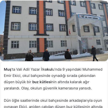
göndermek
Muş
‘ta Vali Adil Yazar İlk
okul
u’nda 9 yaşındaki Muhammed
Emir Ekici, okul bahçesinde oynadığı sırada çatısından
düşen büyük bir
buz kütlesi
nin altında kalarak ağır
yaralandı. Olay, okulun güvenlik kamerasına yansıdı.
Dün öğle saatlerinde okul bahçesinde arkadaşlarıyla oyun
oynayan Ekici, aniden çatıdan düşen buz kütlesinin altında