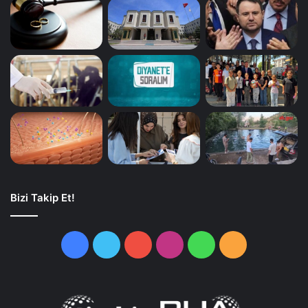
Bizi Takip Et!
Facebook
Twitter
YouTube
Instagram
WhatsApp
RSS