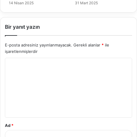
14 Nisan 2025
31 Mart 2025
Bir yanıt yazın
E-posta adresiniz yayınlanmayacak.
Gerekli alanlar
*
ile
işaretlenmişlerdir
Y
o
r
u
m
*
Ad
*