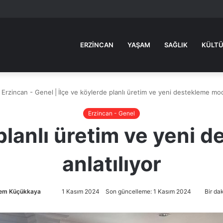
ERZINCAN
YAŞAM
SAĞLIK
KÜLTÜ
Erzincan - Genel
|
İlçe ve köylerde planlı üretim ve yeni destekleme mode
Erzincan - Genel
 planlı üretim ve yeni 
anlatılıyor
em Küçükkaya
Bir
1 Kasım 2024
Son güncelleme: 1 Kasım 2024
Bir da
e-
posta