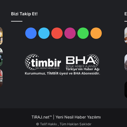
Bizi Takip Et!
E
Facebook
Twitter
YouTube
Instagram
WhatsApp
RSS
TiRAJ.net™ | Yeni Nesil Haber Yazılımı
© Telif Hakkı
, Tüm Hakları Saklıdır