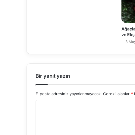
Ağaçlar
ve Ekş
3 May
Bir yanıt yazın
E-posta adresiniz yayınlanmayacak.
Gerekli alanlar
*
i
Y
o
r
u