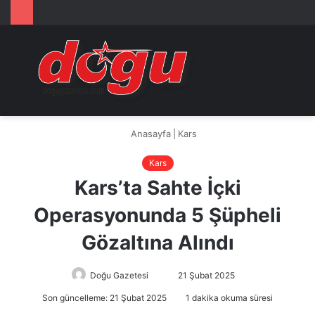
Arama
M
yap
...
Anasayfa
|
Kars
Kars
Kars’ta Sahte İçki
Operasyonunda 5 Şüpheli
Gözaltına Alındı
Doğu Gazetesi
Bir
21 Şubat 2025
e-
Son güncelleme: 21 Şubat 2025
1 dakika okuma süresi
posta