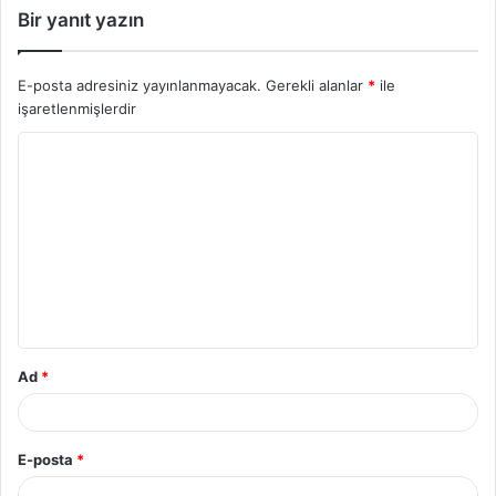
Bir yanıt yazın
E-posta adresiniz yayınlanmayacak.
Gerekli alanlar
*
ile
işaretlenmişlerdir
Y
o
r
u
m
*
Ad
*
E-posta
*